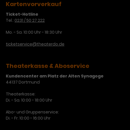
Kartenvorverkauf
Laufzeit
3 Monate
Anbieter
Google Analytics
Ticket-Hotline
Tel.:
0231 / 50 27 222
Dieses Cookie wird verwendet, um
Laufzeit
1 Minute
Nutzerinteraktionen mit
Mo. - Sa. 10:00 Uhr - 18:30 Uhr
Zweck
Werbeanzeigen zu messen und
Das ist ein von Google Analytics
Remarketing-Funktionen
gesetztes Cookie. Bestimmte
ticketservice@theaterdo.de
bereitzustellen.
Daten werden nur maximal einmal
pro Minute an Google Analytics
Zweck
gesendet. Solange es gesetzt ist,
Theaterkasse & Aboservice
werden bestimmte
Datenübertragungen
Name
IDE
Kundencenter am Platz der Alten Synagoge
unterbunden.
44137 Dortmund
Anbieter
Google / DoubleClick
Theaterkasse:
Laufzeit
1 Jahr
Di. - Sa. 10:00 - 18:00 Uhr
Dieses Cookie dient der Anzeige
Abo- und Gruppenservice:
personalisierter Werbung und
Di. - Fr. 10:00 - 16:00 Uhr
Zweck
misst die Wirksamkeit von