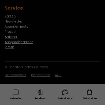
Werbekampagnen über
verschiedene Websites hinweg.
Service
Karten
Newsletter
Abonnements
Presse
Anfahrt
Ansprechpartner
Intern
© Theater Dortmund 2026
Datenschutz
Impressum
AGB
Kalender
Spielzeit
Gutscheine
Ticketshop