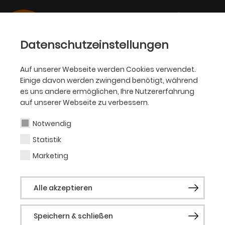
Datenschutzeinstellungen
Auf unserer Webseite werden Cookies verwendet.
Einige davon werden zwingend benötigt, während
PHILHARMONIKER
es uns andere ermöglichen, Ihre Nutzererfahrung
auf unserer Webseite zu verbessern.
Benedetto Lupo
Notwendig
Statistik
Gastsolist (Klavier)
Marketing
Benedetto Lupo gehört zu den führenden
Alle akzeptieren
italienischen Pianisten unserer Zeit. Den
internationalen Durchbruch brachte ihm
Speichern & schließen
1989 die Bronze-Medaille beim alle vier