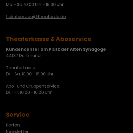
Mo. - Sa. 10:00 Uhr - 18:30 Uhr
Laufzeit
3 Monate
Anbieter
Google Analytics
ticketservice@theaterdo.de
Dieses Cookie wird verwendet, um
Laufzeit
1 Minute
Nutzerinteraktionen mit
Zweck
Werbeanzeigen zu messen und
Das ist ein von Google Analytics
Theaterkasse & Aboservice
Remarketing-Funktionen
gesetztes Cookie. Bestimmte
bereitzustellen.
Daten werden nur maximal einmal
Kundencenter am Platz der Alten Synagoge
pro Minute an Google Analytics
44137 Dortmund
Zweck
gesendet. Solange es gesetzt ist,
werden bestimmte
Theaterkasse:
Di. - Sa. 10:00 - 18:00 Uhr
Datenübertragungen
Name
IDE
unterbunden.
Abo- und Gruppenservice:
Anbieter
Google / DoubleClick
Di. - Fr. 10:00 - 16:00 Uhr
Laufzeit
1 Jahr
Service
Dieses Cookie dient der Anzeige
personalisierter Werbung und
Karten
Zweck
misst die Wirksamkeit von
Newsletter