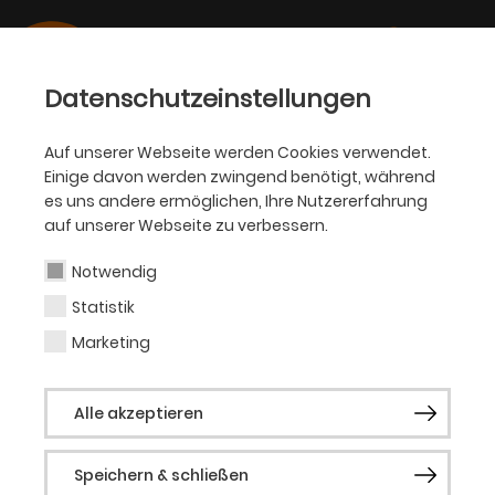
Datenschutzeinstellungen
Auf unserer Webseite werden Cookies verwendet.
Einige davon werden zwingend benötigt, während
BALLETT
es uns andere ermöglichen, Ihre Nutzererfahrung
auf unserer Webseite zu verbessern.
Boston Gallacher
Notwendig
Statistik
Kostümdesign
Marketing
Boston Gallacher wurde 1996 in Glasgow
Alle akzeptieren
geboren.
Nach dem Abschluss an der Rambert
Speichern & schließen