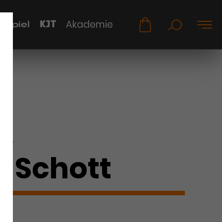
KJT
Akademie
uspiel
KER
a Schott