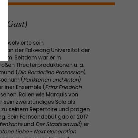
r (Gast)
 absolvierte sein
m an der Folkwang Universität der
hum. Seitdem war er in
oßen Theaterproduktionen u. a.
mund (
Die Borderline Prozession
),
Bochum (
Pünktchen und Anton
)
liner Ensemble (
Prinz Friedrich
u sehen. Rollen wie Marquis von
 sein zweistündiges Solo als
 zu seinem Repertoire und prägen
. Sein Fernsehdebüt gab er 2017
afenkante
und
Der Staatsanwalt
), er
tene Liebe - Next Generation