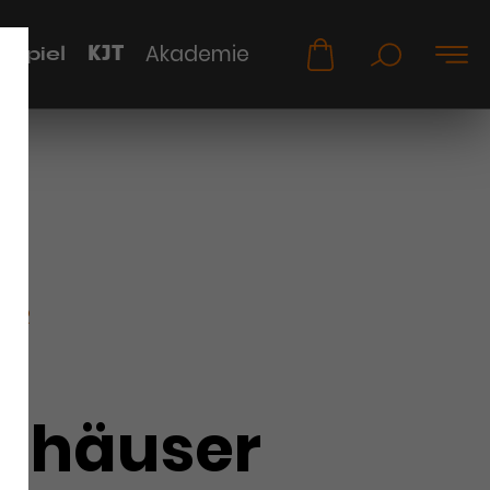
KJT
Akademie
uspiel
KER
hhäuser