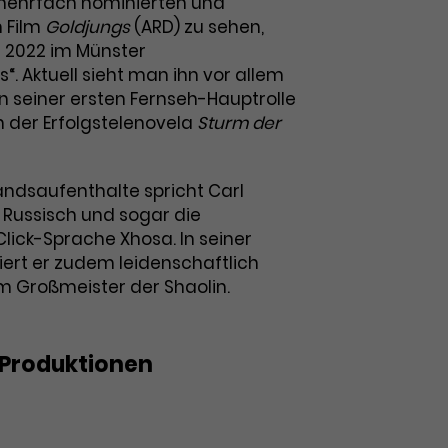
mehrfach nominierten und
 Film
Goldjungs
(ARD) zu sehen,
r 2022 im Münster
“. Aktuell sieht man ihn vor allem
in seiner ersten Fernseh-Hauptrolle
 der Erfolgstelenovela
Sturm der
andsaufenthalte spricht Carl
, Russisch und sogar die
lick-Sprache Xhosa. In seiner
iert er zudem leidenschaftlich
m Großmeister der Shaolin.
Produktionen
nge Leute: Hollywood Hits – 007