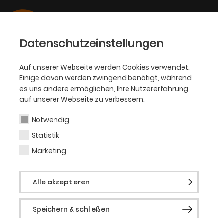
Datenschutzeinstellungen
Auf unserer Webseite werden Cookies verwendet.
Einige davon werden zwingend benötigt, während
SCHAUSPIEL
es uns andere ermöglichen, Ihre Nutzererfahrung
auf unserer Webseite zu verbessern.
Carla Wyrsch
Notwendig
Statistik
Physical Theatre Studentin
Marketing
(Gast)
Alle akzeptieren
Carla Wyrsch, geboren 1996, wuchs im
Ruhrgebiet auf. Bevor sie 2020 ihr Physical
Speichern & schließen