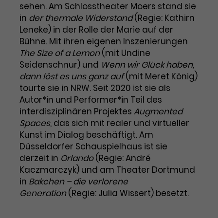
Benutzer*in wiedererkannt werden,
sehen. Am Schlosstheater Moers stand sie
Marketing
und es wird Zugang zu
in
der thermale Widerstand
(Regie: Kathirn
Laufzeit
2 Jahre
Diese Gruppe beinhaltet alle Scripte, die es uns
geschützten Bereichen gewährt.
Leneke) in der Rolle der Marie auf der
ermöglichen die Leistung unserer
Dieses Cookie wird von Google
Werbekampagnen zu analysieren und
Bühne. Mit ihren eigenen Inszenierungen
Conversions zu messen. Außerdem helfen sie
Analytics installiert. Das Cookie
The Size of a Lemon
(mit Undine
uns dabei Werbeanzeigen und Inhalte besser auf
wird verwendet, um
die Interessen unserer Nutzer abzustimmen.
Seidenschnur) und
Wenn wir Glück haben,
Name
cookie_optin
Besucher*innen-, Sitzungs- und
dann löst es uns ganz auf
(mit Meret König)
Cookie-Informationen
Name
Kampagnendaten zu berechnen
_gcl_au
tourte sie in NRW. Seit 2020 ist sie als
Anbieter
TYPO3
Zweck
und die Nutzung der Website für
Autor*in und Performer*in Teil des
Anbieter
Google Ads
den Analysebericht der Website zu
interdisziplinären Projektes
Augmented
Laufzeit
1 Monat
verfolgen. Die Cookies speichern
Spaces
, das sich mit realer und virtueller
Laufzeit
3 Monate
Informationen anonym und weisen
Enthält die gewählten Tracking-
Kunst im Dialog beschäftigt. Am
eine zufallsgenerierte Nummer zu,
Zweck
Optin-Einstellungen.
Wird von Google verwendet, um
Düsseldorfer Schauspielhaus ist sie
um Besuche zu erkennen.
die Effizienz von Werbeanzeigen zu
derzeit in
Orlando
(Regie: André
messen und Conversions zu
Kaczmarczyk) und am Theater Dortmund
Zweck
speichern. Dieses Cookie hilft dabei
in
Bakchen – die verlorene
nachzuvollziehen, ob Nutzer über
Generation
(Regie: Julia Wissert) besetzt.
Name
_gid
Google-Anzeigen auf unsere
Website gelangt sind.
Anbieter
Google Analytics