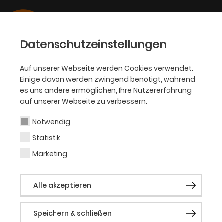
Datenschutzeinstellungen
Auf unserer Webseite werden Cookies verwendet.
Einige davon werden zwingend benötigt, während
SCHAUSPIEL
es uns andere ermöglichen, Ihre Nutzererfahrung
auf unserer Webseite zu verbessern.
Carlos Carima
Notwendig
Statistik
Performer (Gast)
Marketing
Carlos Carima ist ein in Angola geborener
Alle akzeptieren
multidisziplinärer Künstler, der sich mit
Malerei, Schreiben und Performance
Speichern & schließen
beschäftigt. Er schafft Kunsträume für