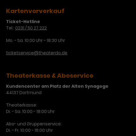
Kartenvorverkauf
Laufzeit
1 Tag
Ticket-Hotline
Name
Dieses Cookie wird von Google
_gcl_aw
Tel.:
0231 / 50 27 222
Analytics installiert. Das Cookie
Anbieter
Google Ads
wird verwendet, um Informationen
Mo. - Sa. 10:00 Uhr - 18:30 Uhr
darüber zu speichern, wie
Laufzeit
3 Monate
Besucher*innen eine Website
ticketservice@theaterdo.de
nutzen, und hilft bei der Erstellung
Dieses Cookie speichert
Zweck
eines Analyseberichts über die
Informationen zu Werbeklicks und
Performance der Website. Die
Theaterkasse & Aboservice
Zweck
dient der Zuordnung von
erhobenen Daten umfassen in
Conversions zu Google Ads-
anonymisierter Form die Anzahl
Kundencenter am Platz der Alten Synagoge
Kampagnen.
der Besuche, die Quelle, aus der sie
44137 Dortmund
stammen, und die besuchten
Seiten.
Theaterkasse:
Di. - Sa. 10:00 - 18:00 Uhr
Name
_gcl_dc
Abo- und Gruppenservice:
Di. - Fr. 10:00 - 16:00 Uhr
Anbieter
Google / DoubleClick
Name
_gat_UA-63561367-1