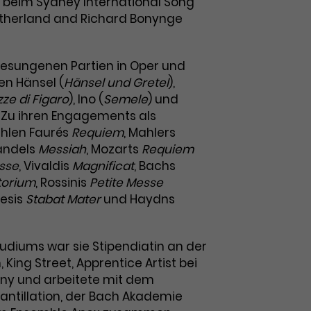
n beim Sydney International Song
utherland and Richard Bonynge
 gesungenen Partien in Oper und
n Hänsel (
Hänsel und Gretel
),
zze di Figaro
), Ino (
Semele
) und
. Zu ihren Engagements als
ählen Faurés
Requiem
, Mahlers
Händels
Messiah
, Mozarts
Requiem
sse
, Vivaldis
Magnificat
, Bachs
torium
, Rossinis
Petite Messe
lesis
Stabat Mater
und Haydns
udiums war sie Stipendiatin an der
 King Street, Apprentice Artist bei
y und arbeitete mit dem
ntillation, der Bach Akademie