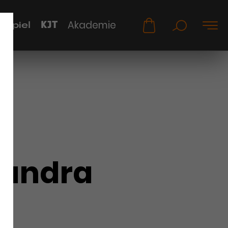
KJT
Akademie
uspiel
andra
e