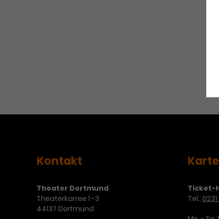
Kontakt
Kart
Theater Dortmund
Ticket-H
Theaterkarree 1 -3
Tel.:
0231 
44137 Dortmund
Mo. - Sa. 