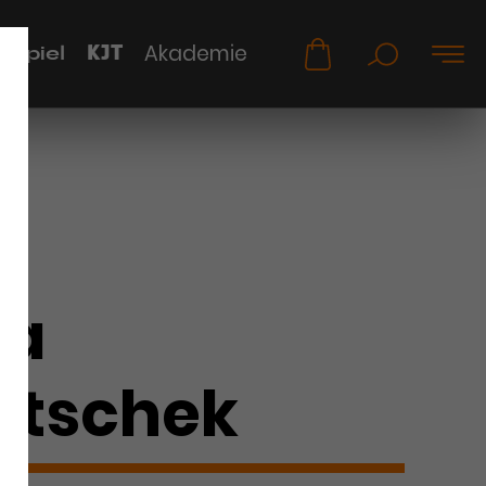
KJT
Akademie
uspiel
na
atschek