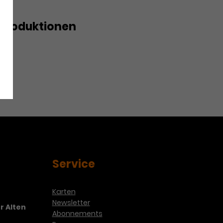
Produktionen
Oper erleben: Orpheus in der
Service
Karten
Newsletter
r Alten
Abonnements