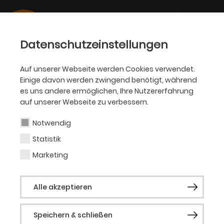
Datenschutzeinstellungen
Auf unserer Webseite werden Cookies verwendet.
Einige davon werden zwingend benötigt, während
SCHAUSPIEL
es uns andere ermöglichen, Ihre Nutzererfahrung
auf unserer Webseite zu verbessern.
Christoph Buchegger
Notwendig
Statistik
Geboren 1991 in Bremen. Regiearbeiten u.
A. im Rahmen des FIND Festivals an der
Marketing
Schaubühne, Salzburger Festspiele,
Trondheim, Norwegen und in den USA. Von
Alle akzeptieren
2014-2017 Regieassistent an der
Schaubühne Berlin. Regiestudium an der
New York University Tisch School of the
Speichern & schließen