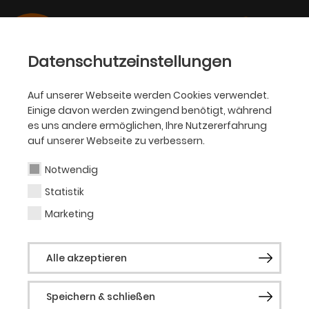
Datenschutzeinstellungen
Auf unserer Webseite werden Cookies verwendet.
Einige davon werden zwingend benötigt, während
BALLETT
es uns andere ermöglichen, Ihre Nutzererfahrung
auf unserer Webseite zu verbessern.
Constantine Allen
Notwendig
Statistik
Gast Ballettgala XXXIII
Marketing
geboren in Indianapolis (USA),
Alle akzeptieren
aufgewachsen in Hawaii. Ausbildung an
der Pacific Ballet Academy in Honolulu
Speichern & schließen
and am Ballet Hawaii. 2007 Auszeichnung