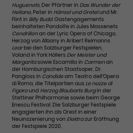
Benutzer*in wiedererkannt werden,
Marketing
Huguenots
, Der Pförtner in
Das Wunder der
und es wird Zugang zu
Laufzeit
2 Jahre
Heliane
, Peter in
Hänsel und Gretel
und Mr.
Diese Gruppe beinhaltet alle Scripte, die es uns
geschützten Bereichen gewährt.
Flint in
Billy Budd
. Gastengagements
ermöglichen die Leistung unserer
Dieses Cookie wird von Google
Werbekampagnen zu analysieren und
beinhalteten Pandolfe in Jules Massenets
Conversions zu messen. Außerdem helfen sie
Analytics installiert. Das Cookie
Cendrillon
an der Lyric Opera of Chicago,
uns dabei Werbeanzeigen und Inhalte besser auf
wird verwendet, um
die Interessen unserer Nutzer abzustimmen.
Herzog von Albany in Aribert Reimanns
Name
cookie_optin
Besucher*innen-, Sitzungs- und
Lear
bei den Salzburger Festspielen,
Cookie-Informationen
Name
Kampagnendaten zu berechnen
_gcl_au
Voland in York Höllers
Der Meister und
Anbieter
TYPO3
Zweck
und die Nutzung der Website für
Margarita
sowie Escamillo in
Carmen
an
Anbieter
Google Ads
den Analysebericht der Website zu
der Hamburgischen Staatsoper, Dr.
Laufzeit
1 Monat
verfolgen. Die Cookies speichern
Laufzeit
3 Monate
Pangloss in
Candide
am Teatro dell’Opera
Informationen anonym und weisen
Enthält die gewählten Tracking-
eine zufallsgenerierte Nummer zu,
di Roma, die Titelpartien aus
Le nozze di
Zweck
Optin-Einstellungen.
Wird von Google verwendet, um
um Besuche zu erkennen.
Figaro
und
Herzog Blaubarts Burg
in der
die Effizienz von Werbeanzeigen zu
Stettiner Philharmonie sowie beim George
messen und Conversions zu
Enescu Festival. Die Salzburger Festspiele
Zweck
speichern. Dieses Cookie hilft dabei
engagierten ihn als Orest in einer
nachzuvollziehen, ob Nutzer über
Name
_gid
Neuinszenierung von
Elektra
zur Eröffnung
Google-Anzeigen auf unsere
der Festspiele 2020.
Website gelangt sind.
Anbieter
Google Analytics