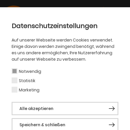
Datenschutzeinstellungen
Auf unserer Webseite werden Cookies verwendet.
Einige davon werden zwingend benötigt, während
OPER
es uns andere ermöglichen, Ihre Nutzererfahrung
auf unserer Webseite zu verbessern.
Derek Welton
Notwendig
Statistik
Gast Oper
Marketing
Der australische Bass-Bariton Derek
Alle akzeptieren
Welton studierte zunächst
Sprachwissenschaft und Deutsch an der
Speichern & schließen
Universität in Melbourne sowie