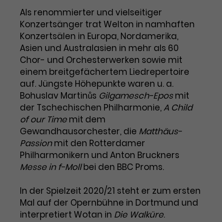
Als renommierter und vielseitiger
Laufzeit
1 Tag
Konzertsänger trat Welton in namhaften
Konzertsälen in Europa, Nordamerika,
Name
Dieses Cookie wird von Google
_gcl_aw
Asien und Australasien in mehr als 60
Analytics installiert. Das Cookie
Chor- und Orchesterwerken sowie mit
Anbieter
Google Ads
wird verwendet, um Informationen
einem breitgefächertem Liedrepertoire
darüber zu speichern, wie
Laufzeit
3 Monate
Besucher*innen eine Website
auf. Jüngste Höhepunkte waren u. a.
nutzen, und hilft bei der Erstellung
Bohuslav Martinůs
Gilgamesch-Epos
mit
Dieses Cookie speichert
Zweck
eines Analyseberichts über die
der Tschechischen Philharmonie,
A Child
Informationen zu Werbeklicks und
Performance der Website. Die
of our Time
mit dem
Zweck
dient der Zuordnung von
erhobenen Daten umfassen in
Gewandhausorchester, die
Matthäus-
Conversions zu Google Ads-
anonymisierter Form die Anzahl
Passion
mit den Rotterdamer
Kampagnen.
der Besuche, die Quelle, aus der sie
Philharmonikern und Anton Bruckners
stammen, und die besuchten
Messe in f-Moll
bei den BBC Proms.
Seiten.
In der Spielzeit 2020/21 steht er zum ersten
Name
_gcl_dc
Mal auf der Opernbühne in Dortmund und
interpretiert Wotan in
Die Walküre
.
Anbieter
Google / DoubleClick
Name
_gat_UA-63561367-1