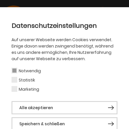
Datenschutzeinstellungen
Auf unserer Webseite werden Cookies verwendet.
Einige davon werden zwingend benötigt, während
BALLETT
es uns andere ermöglichen, Ihre Nutzererfahrung
auf unserer Webseite zu verbessern.
Dinu Tamazlacaru
Notwendig
Statistik
Tänzer (Gast)
Marketing
Geboren in Moldawien. Ausgebildet am
Alle akzeptieren
Moldawischen Ballettgymnasium sowie
am Konservatorium der Stadt Wien. Ab
Speichern & schließen
2002 Engagement beim Ballett der