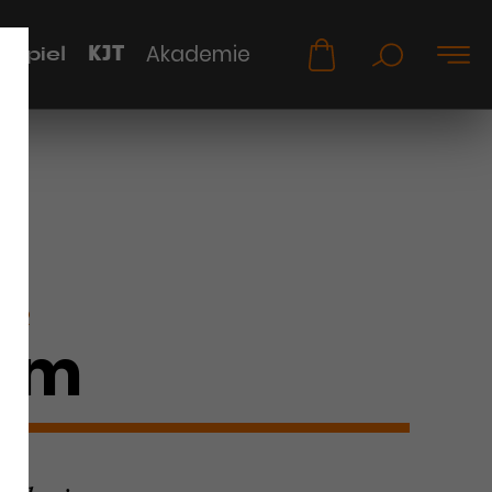
KJT
Akademie
uspiel
KER
Kim