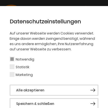
Datenschutzeinstellungen
Auf unserer Webseite werden Cookies verwendet.
Einige davon werden zwingend benötigt, während
OPER
es uns andere ermöglichen, Ihre Nutzererfahrung
auf unserer Webseite zu verbessern.
Dr. des. Laura Moeckli
Notwendig
Statistik
Dr. des. Laura Moeckli ist wissenschaftliche
Mitarbeiterin am Institut für
Marketing
Musikwissenschaft der Universität Bern. Im
Rahmen eines SNF-geförderten Projekts
Alle akzeptieren
untersucht sie Rezeptionsphänomene von
komischer Oper in Italien zwischen 1860
und 1890. Sie studierte Musikwissenschaft,
Speichern & schließen