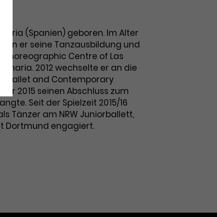
naria (Spanien) geboren. Im Alter
gann er seine Tanzausbildung und
am Choreographic Centre of Las
anaria. 2012 wechselte er an die
of Ballet and Contemporary
o er 2015 seinen Abschluss zum
ngte. Seit der Spielzeit 2015/16
als Tänzer am NRW Juniorballett,
tt Dortmund engagiert.