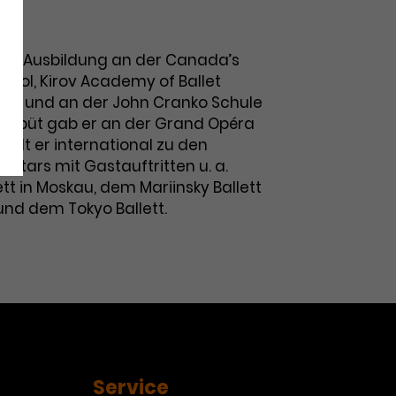
t)
da. Ausbildung an der Canada’s
chool, Kirov Academy of Ballet
SA) und an der John Cranko Schule
n Debüt gab er an der Grand Opéra
zählt er international zu den
stars mit Gastauftritten u. a.
ett in Moskau, dem Mariinsky Ballett
 und dem Tokyo Ballett.
Service