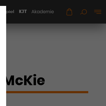
KJT
Akademie
uspiel
 McKie