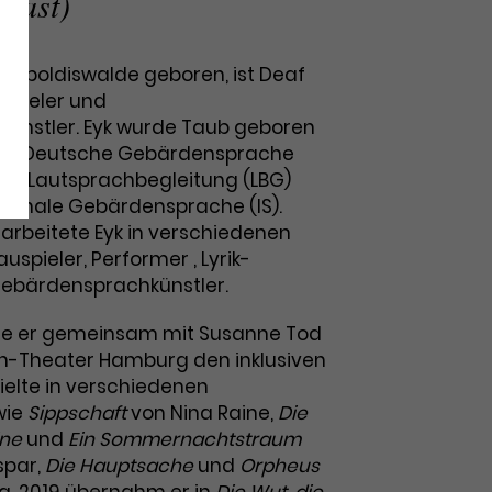
(Gast)
n Dippoldiswalde geboren, ist Deaf
spieler und
ünstler. Eyk wurde Taub geboren
die Deutsche Gebärdensprache
che Lautsprachbegleitung (LBG)
ationale Gebärdensprache (IS).
arbeitete Eyk in verschiedenen
uspieler, Performer , Lyrik-
Gebärdensprachkünstler.
te er gemeinsam mit Susanne Tod
h-Theater Hamburg den inklusiven
ielte in verschiedenen
wie
Sippschaft
von Nina Raine,
Die
ine
und
Ein Sommernachtstraum
spar,
Die Hauptsache
und
Orpheus