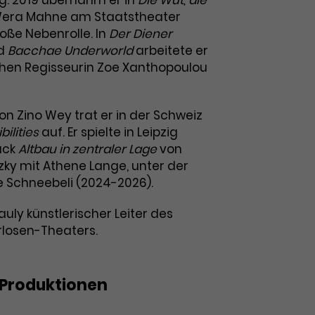
ng. 2019 übernahm er in
Die Wut, die
era Mahne am Staatstheater
oße Nebenrolle. In
Der Diener
d
Bacchae Underworld
arbeitete er
chen Regisseurin Zoe Xanthopoulou
on Zino Wey trat er in der Schweiz
bilities
auf. Er spielte in Leipzig
ück
Altbau in zentraler Lage
von
ky mit Athene Lange, unter der
 Schneebeli (2024-2026).
Kauly künstlerischer Leiter des
losen-Theaters.
Produktionen