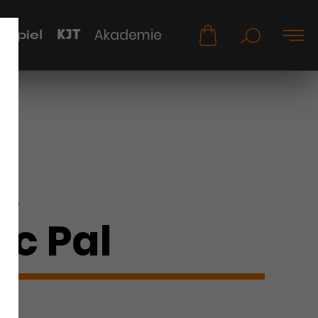
KJT
Akademie
uspiel
KER
nc Pal