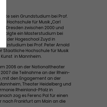
ierte sein Grundstudium bei Prof.
der Hochschule für Musik „Carl
 in Dresden zwischen 2000 und
ss folgte ein Masterstudium bei
s an der Hogeschool Zuyd in
usatzstudium bei Prof. Peter Arnold
r Staatliche Hochschule für Musik
 Kunst in Mannheim.
kum 2006 an der Nationaltheater
2007 die Teilnahme an der Rhein-
, mit den Engagement an der
Mannheim, Theater Heidelberg und
rmonie Rheinland-Pfalz in
nach zog es Ferenc Pal für einen
er nach Frankfurt am Main an die