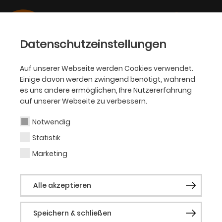
Datenschutzeinstellungen
Auf unserer Webseite werden Cookies verwendet.
Einige davon werden zwingend benötigt, während
BALLETT
es uns andere ermöglichen, Ihre Nutzererfahrung
auf unserer Webseite zu verbessern.
Fiona McGee
Notwendig
Statistik
Solistin (Gast)
Marketing
Fiona McGee, in London geboren, erhielt
Alle akzeptieren
ihre Ausbildung an der Royal Ballet School.
Ab 2014 tanzte sie beim Ballet Vlaanderen,
Speichern & schließen
2017 wechselte sie zum Wiener