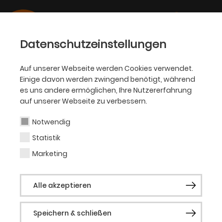
Datenschutzeinstellungen
Auf unserer Webseite werden Cookies verwendet.
Einige davon werden zwingend benötigt, während
SCHAUSPIEL
es uns andere ermöglichen, Ihre Nutzererfahrung
auf unserer Webseite zu verbessern.
France-Elena Damian
Notwendig
Statistik
Regisseurin
Marketing
France-Elena Damian schloss 2009 ihr
Alle akzeptieren
Regiestudium an der der Hochschule für
Schauspielkunst „Ernst Busch“ ab und
Speichern & schließen
inszeniert seit 2011 deutschlandweit u.a.