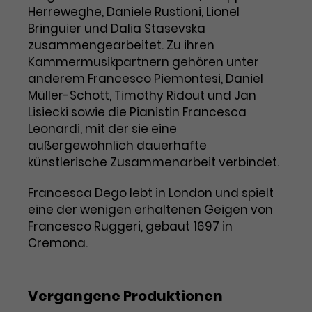
Herreweghe, Daniele Rustioni, Lionel
Laufzeit
1 Tag
Bringuier und Dalia Stasevska
zusammengearbeitet. Zu ihren
Name
Dieses Cookie wird von Google
_gcl_aw
Kammermusikpartnern gehören unter
Analytics installiert. Das Cookie
anderem Francesco Piemontesi, Daniel
Anbieter
Google Ads
wird verwendet, um Informationen
Müller-Schott, Timothy Ridout und Jan
darüber zu speichern, wie
Lisiecki sowie die Pianistin Francesca
Laufzeit
3 Monate
Besucher*innen eine Website
Leonardi, mit der sie eine
nutzen, und hilft bei der Erstellung
Dieses Cookie speichert
außergewöhnlich dauerhafte
Zweck
eines Analyseberichts über die
Informationen zu Werbeklicks und
künstlerische Zusammenarbeit verbindet.
Performance der Website. Die
Zweck
dient der Zuordnung von
erhobenen Daten umfassen in
Conversions zu Google Ads-
Francesca Dego lebt in London und spielt
anonymisierter Form die Anzahl
Kampagnen.
der Besuche, die Quelle, aus der sie
eine der wenigen erhaltenen Geigen von
stammen, und die besuchten
Francesco Ruggeri, gebaut 1697 in
Seiten.
Cremona.
Name
_gcl_dc
Vergangene Produktionen
Anbieter
Google / DoubleClick
Name
_gat_UA-63561367-1