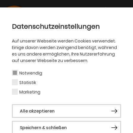
Datenschutzeinstellungen
Auf unserer Webseite werden Cookies verwendet.
Einige davon werden zwingend benötigt, während
PHILHARMONIKER
es uns andere ermöglichen, Ihre Nutzererfahrung
auf unserer Webseite zu verbessern.
Francesca Dego
Notwendig
Statistik
Violine (Gast)
Marketing
Die italienisch-amerikanische Geigerin
Alle akzeptieren
Francesca Dego (*1989) gehört zu einer
jungen Generation von Solist*innen, die
Speichern & schließen
dabei sind, die internationalen