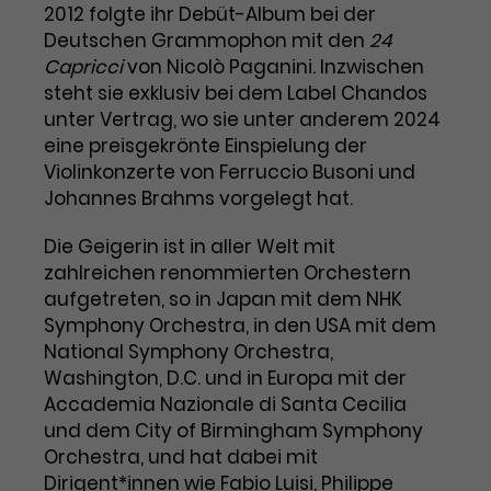
Benutzer*in wiedererkannt werden,
2012 folgte ihr Debüt-Album bei der
Marketing
und es wird Zugang zu
Deutschen Grammophon mit den
24
Laufzeit
2 Jahre
Diese Gruppe beinhaltet alle Scripte, die es uns
geschützten Bereichen gewährt.
Capricci
von Nicolò Paganini. Inzwischen
ermöglichen die Leistung unserer
Dieses Cookie wird von Google
Werbekampagnen zu analysieren und
steht sie exklusiv bei dem Label Chandos
Conversions zu messen. Außerdem helfen sie
Analytics installiert. Das Cookie
unter Vertrag, wo sie unter anderem 2024
uns dabei Werbeanzeigen und Inhalte besser auf
wird verwendet, um
die Interessen unserer Nutzer abzustimmen.
eine preisgekrönte Einspielung der
Name
cookie_optin
Besucher*innen-, Sitzungs- und
Violinkonzerte von Ferruccio Busoni und
Cookie-Informationen
Name
Kampagnendaten zu berechnen
_gcl_au
Johannes Brahms vorgelegt hat.
Anbieter
TYPO3
Zweck
und die Nutzung der Website für
Anbieter
Google Ads
den Analysebericht der Website zu
Die Geigerin ist in aller Welt mit
Laufzeit
1 Monat
verfolgen. Die Cookies speichern
zahlreichen renommierten Orchestern
Laufzeit
3 Monate
Informationen anonym und weisen
aufgetreten, so in Japan mit dem NHK
Enthält die gewählten Tracking-
eine zufallsgenerierte Nummer zu,
Zweck
Symphony Orchestra, in den USA mit dem
Optin-Einstellungen.
Wird von Google verwendet, um
um Besuche zu erkennen.
National Symphony Orchestra,
die Effizienz von Werbeanzeigen zu
messen und Conversions zu
Washington, D.C. und in Europa mit der
Zweck
speichern. Dieses Cookie hilft dabei
Accademia Nazionale di Santa Cecilia
nachzuvollziehen, ob Nutzer über
und dem City of Birmingham Symphony
Name
_gid
Google-Anzeigen auf unsere
Orchestra, und hat dabei mit
Website gelangt sind.
Dirigent*innen wie Fabio Luisi, Philippe
Anbieter
Google Analytics