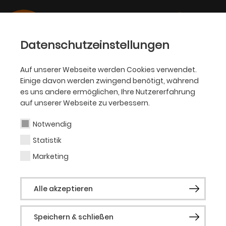
Datenschutzeinstellungen
Auf unserer Webseite werden Cookies verwendet.
Einige davon werden zwingend benötigt, während
SCHAUSPIEL
es uns andere ermöglichen, Ihre Nutzererfahrung
auf unserer Webseite zu verbessern.
Friederike Wörner
Notwendig
Statistik
Kostümassistentin
Marketing
Friederike Wörner ist seit der Spielzeit
Alle akzeptieren
2018/19 Kostümassistentin am Schauspiel
Dortmund. Als Teil des NoNo-Kollektivs
Speichern & schließen
verantwortet sie einmal im Monat die