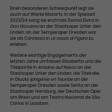
Einen besonderen Schwerpunkt legt sie
Laufzeit
1 Tag
auch auf Werke Mozarts: In der Spielzeit
Name
Dieses Cookie wird von Google
_gcl_aw
2023/24 sang sie erstmals Donna Elvira in
Analytics installiert. Das Cookie
Don Giovanni
an der Staatsoper Unter den
Anbieter
Google Ads
wird verwendet, um Informationen
Linden; an der Semperoper Dresden war
darüber zu speichern, wie
sie als Contessa in
Le nozze di Figaro
zu
Laufzeit
3 Monate
Besucher*innen eine Website
erleben.
nutzen, und hilft bei der Erstellung
Dieses Cookie speichert
Zweck
eines Analyseberichts über die
Weitere wichtige Engagements der
Informationen zu Werbeklicks und
Performance der Website. Die
letzten Jahre umfassen Elisabetta und die
Zweck
dient der Zuordnung von
erhobenen Daten umfassen in
Titelpartie in
Ariadne auf Naxos
an der
Conversions zu Google Ads-
anonymisierter Form die Anzahl
Staatsoper Unter den Linden, die Titelrolle
Kampagnen.
der Besuche, die Quelle, aus der sie
in Glucks
Iphigénie en Tauride
an der
stammen, und die besuchten
Semperoper Dresden sowie Senta an der
Seiten.
Staatsoper Hamburg, der Deutschen Oper
am Rhein und am Teatro Nacional de São
Name
_gcl_dc
Carlos in Lissabon.
Anbieter
Google / DoubleClick
Name
_gat_UA-63561367-1