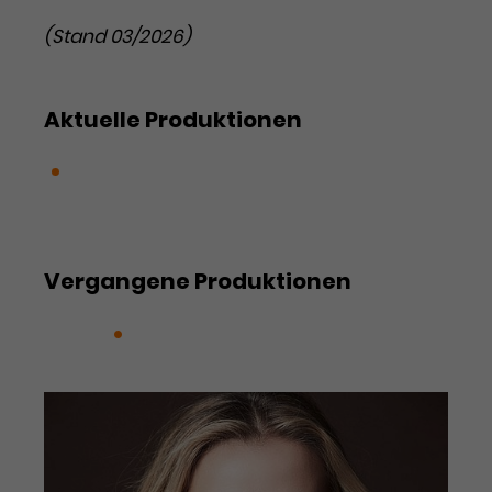
Werbekampagnen über
verschiedene Websites hinweg.
(Stand 03/2026)
Aktuelle Produktionen
Tannhäuser und der Sängerkrieg auf
Wartburg
Vergangene Produktionen
Tosca
Was duftet doch der Flieder