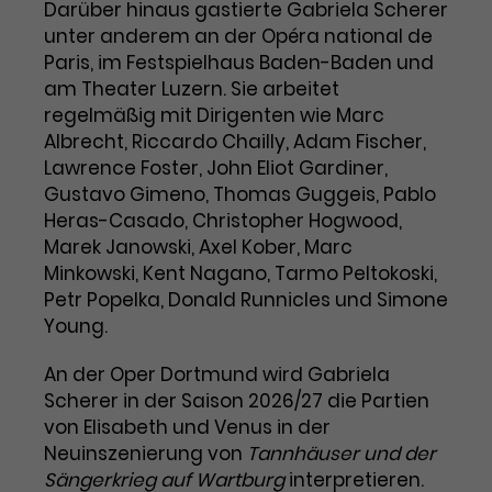
Darüber hinaus gastierte Gabriela Scherer
Laufzeit
3 Monate
unter anderem an der Opéra national de
Anbieter
Google Analytics
Paris, im Festspielhaus Baden-Baden und
Dieses Cookie wird verwendet, um
Laufzeit
1 Minute
am Theater Luzern. Sie arbeitet
Nutzerinteraktionen mit
regelmäßig mit Dirigenten wie Marc
Zweck
Werbeanzeigen zu messen und
Das ist ein von Google Analytics
Albrecht, Riccardo Chailly, Adam Fischer,
Remarketing-Funktionen
gesetztes Cookie. Bestimmte
Lawrence Foster, John Eliot Gardiner,
bereitzustellen.
Daten werden nur maximal einmal
Gustavo Gimeno, Thomas Guggeis, Pablo
pro Minute an Google Analytics
Zweck
Heras-Casado, Christopher Hogwood,
gesendet. Solange es gesetzt ist,
Marek Janowski, Axel Kober, Marc
werden bestimmte
Minkowski, Kent Nagano, Tarmo Peltokoski,
Datenübertragungen
Name
IDE
Petr Popelka, Donald Runnicles und Simone
unterbunden.
Young.
Anbieter
Google / DoubleClick
An der Oper Dortmund wird Gabriela
Laufzeit
1 Jahr
Scherer in der Saison 2026/27 die Partien
Dieses Cookie dient der Anzeige
von Elisabeth und Venus in der
personalisierter Werbung und
Neuinszenierung von
Tannhäuser und der
Zweck
misst die Wirksamkeit von
Sängerkrieg auf Wartburg
interpretieren.