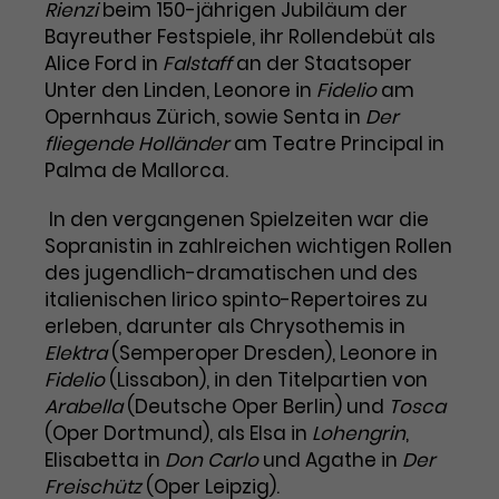
Benutzer*in wiedererkannt werden,
Rienzi
beim 150-jährigen Jubiläum der
Marketing
und es wird Zugang zu
Bayreuther Festspiele, ihr Rollendebüt als
Laufzeit
2 Jahre
Diese Gruppe beinhaltet alle Scripte, die es uns
geschützten Bereichen gewährt.
Alice Ford in
Falstaff
an der Staatsoper
ermöglichen die Leistung unserer
Unter den Linden, Leonore in
Fidelio
am
Dieses Cookie wird von Google
Werbekampagnen zu analysieren und
Conversions zu messen. Außerdem helfen sie
Analytics installiert. Das Cookie
Opernhaus Zürich, sowie Senta in
Der
uns dabei Werbeanzeigen und Inhalte besser auf
wird verwendet, um
fliegende Holländer
am Teatre Principal in
die Interessen unserer Nutzer abzustimmen.
Name
cookie_optin
Besucher*innen-, Sitzungs- und
Palma de Mallorca.
Cookie-Informationen
Name
Kampagnendaten zu berechnen
_gcl_au
Anbieter
TYPO3
Zweck
und die Nutzung der Website für
In den vergangenen Spielzeiten war die
Anbieter
Google Ads
den Analysebericht der Website zu
Sopranistin in zahlreichen wichtigen Rollen
Laufzeit
1 Monat
verfolgen. Die Cookies speichern
des jugendlich-dramatischen und des
Laufzeit
3 Monate
Informationen anonym und weisen
italienischen lirico spinto-Repertoires zu
Enthält die gewählten Tracking-
eine zufallsgenerierte Nummer zu,
Zweck
erleben, darunter als Chrysothemis in
Optin-Einstellungen.
Wird von Google verwendet, um
um Besuche zu erkennen.
Elektra
(Semperoper Dresden), Leonore in
die Effizienz von Werbeanzeigen zu
Fidelio
(Lissabon), in den Titelpartien von
messen und Conversions zu
Arabella
Zweck
(Deutsche Oper Berlin) und
speichern. Dieses Cookie hilft dabei
Tosca
nachzuvollziehen, ob Nutzer über
(Oper Dortmund), als Elsa in
Lohengrin
,
Name
_gid
Google-Anzeigen auf unsere
Elisabetta in
Don Carlo
und Agathe in
Der
Website gelangt sind.
Freischütz
(Oper Leipzig).
Anbieter
Google Analytics