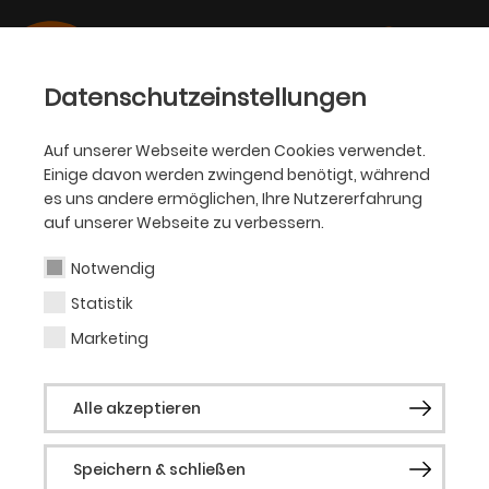
Datenschutzeinstellungen
Auf unserer Webseite werden Cookies verwendet.
Einige davon werden zwingend benötigt, während
OPER
es uns andere ermöglichen, Ihre Nutzererfahrung
auf unserer Webseite zu verbessern.
Gabriela Scherer
Notwendig
Statistik
Sopran (Gast)
Marketing
Die Schweizer Sopranistin Gabriela
Alle akzeptieren
Scherer tritt regelmäßig auf
renommierten Bühnen wie den Bayreuther
Speichern & schließen
Festspielen, der Staatsoper Unter den