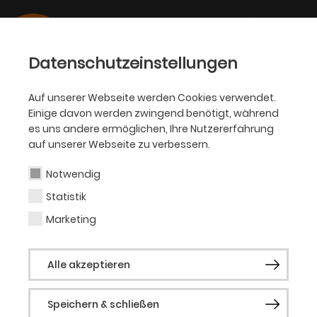
Datenschutzeinstellungen
Auf unserer Webseite werden Cookies verwendet.
Einige davon werden zwingend benötigt, während
PHILHARMONIKER
es uns andere ermöglichen, Ihre Nutzererfahrung
auf unserer Webseite zu verbessern.
Gonzalo Campos López
Notwendig
Statistik
Gonzalo Campos López, geboren in der
spanischen Stadt Ceuta an der Nordküste
Marketing
Afrikas, entdeckte schon früh seine
Leidenschaft für Theater und Musicals.
Alle akzeptieren
Nach einem Studium als Übersetzer und
Dolmetscher in Madrid absolvierte er eine
künstlerische Ausbildung am
Speichern & schließen