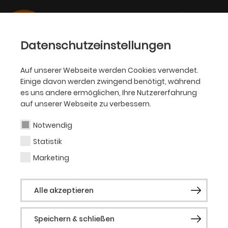
Datenschutzeinstellungen
Auf unserer Webseite werden Cookies verwendet.
Einige davon werden zwingend benötigt, während
PHILHARMONIKER
es uns andere ermöglichen, Ihre Nutzererfahrung
auf unserer Webseite zu verbessern.
Hakan Güngör
Notwendig
Statistik
Gastsolist (Kanun)
Marketing
Hakan Güngör wurde 1973 in Ankara
Alle akzeptieren
geboren und stammt aus einem
Musikerhaushalt. Sein Vater ist Spieler der
Speichern & schließen
Oud, einem in der türkischen Volksmusik