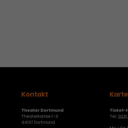
Kontakt
Kart
Theater Dortmund
Ticket-H
Theaterkarree 1 -3
Tel.:
0231 
44137 Dortmund