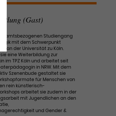
ittlung (Gast)
 lehramtsbezogenen Studiengang
ogik mit dem Schwerpunkt
ng an der Universität zu Köln.
 sie eine Weiterbildung zur
 im TPZ Köln und arbeitet seit
heaterpädagogin in NRW. Mit dem
ktiv Szenenbude gestaltet sie
rkshopformate für Menschen von
n rein künstlerisch-
rkshops arbeitet sie zudem in der
ungsarbeit mit Jugendlichen an den
tie,
magerechtigkeit und Gender &