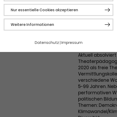
Nur essentielle Cookies akzeptieren
Theaterverm
Notwendig
Weitere Informationen
Notwendige Cookies werden für grundlegende
Studierte einen
Funktionen der Webseite benötigt. Dadurch ist
gewährleistet, dass die Webseite einwandfrei
der Sonderpädag
Datenschutz
|
Impressum
funktioniert.
Ästhetische Bildu
Aktuell absolviert
Cookie-Informationen
Name
fe_typo_user / PHPSESSID
Theaterpädagogin
Anbieter
TYPO3
2020 als freie T
Statistik
Vermittlungskolle
Laufzeit
1 Woche
verschiedene Wo
Diese Gruppe beinhaltet alle Skripte für analytisches
Tracking und zugehörige Cookies. Es hilft uns die
5-99 Jahren. Nebe
Dieses Cookie ist ein Standard-Session-
Nutzererfahrung der Website zu verbessern.
performativen Wo
Cookie von TYPO3. Es speichert im Falle
politischen Bild
Cookie-Informationen
Name
_ga
eines Benutzer*in-Logins die Session-ID. So
Themen: Demokra
Zweck
kann der eingeloggte Benutzer*in
Klimawandel/Kli
Anbieter
Google Analytics
wiedererkannt werden, und es wird