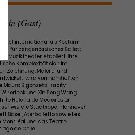
erin (Gast)
s ist international als Kostüm-
in für zeitgenössisches Ballett,
und Musiktheater etabliert. Ihre
tische Komplexität sich im
n Zeichnung, Malerei und
ntwickelt, wird von namhaften
Mauro Bigonzetti, Iracity
d Wherlock und Xin Peng Wang
hrte Helena de Medeiros an
ser wie die Staatsoper Hannover
lett Basel, Aterballetto sowie Les
e Montréal und das Teatro
iago de Chile.