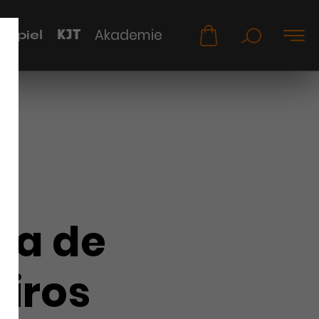
KJT
Akademie
uspiel
na de
iros