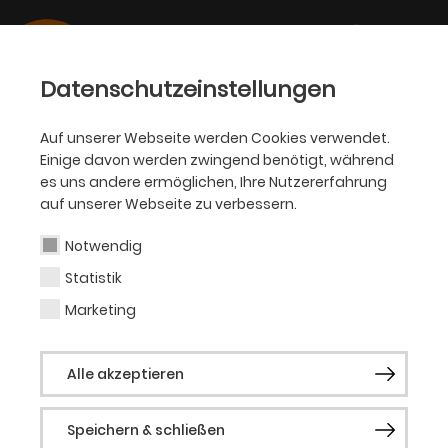
Datenschutzeinstellungen
Auf unserer Webseite werden Cookies verwendet.
Einige davon werden zwingend benötigt, während
SCHAUSPIEL
es uns andere ermöglichen, Ihre Nutzererfahrung
auf unserer Webseite zu verbessern.
Henning Nass
Notwendig
Statistik
Gast Schauspiel
Marketing
Geboren 1968 in Essen. Lebt mit seiner
Alle akzeptieren
Familie als freier Dramaturg und
Hörspielautor in Berlin. Zahlreiche Arbeiten
Speichern & schließen
mit Christoph Schlingensief, Jonathan