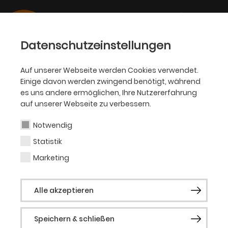
Datenschutzeinstellungen
Auf unserer Webseite werden Cookies verwendet.
Einige davon werden zwingend benötigt, während
BALLETT
es uns andere ermöglichen, Ihre Nutzererfahrung
auf unserer Webseite zu verbessern.
Herman Cornejo
Notwendig
Statistik
Solist (Gast)
Marketing
Herman Cornejo erhielt seine Ausbildung
Alle akzeptieren
am Teatro Colón in Buenos Aires und an
der School of American Ballet in New York.
Speichern & schließen
Er begann seine Karriere bei Julio Boccas