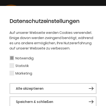
Datenschutzeinstellungen
Auf unserer Webseite werden Cookies verwendet.
Einige davon werden zwingend benötigt, während
OPER
es uns andere ermöglichen, Ihre Nutzererfahrung
auf unserer Webseite zu verbessern.
Hilary Summers
Notwendig
Statistik
Gast Oper
Marketing
Die in Wales geborene Hilary Summers hat
Alle akzeptieren
einen herausragenden Namen als
Barockinterpretin und arbeitet regelmäßig
Speichern & schließen
mit Barock-Spezialisten wie Paul