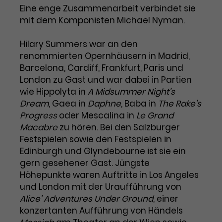
Benutzer*in wiedererkannt werden,
Marketing
Eine enge Zusammenarbeit verbindet sie
und es wird Zugang zu
Laufzeit
2 Jahre
mit dem Komponisten Michael Nyman.
Diese Gruppe beinhaltet alle Scripte, die es uns
geschützten Bereichen gewährt.
ermöglichen die Leistung unserer
Dieses Cookie wird von Google
Werbekampagnen zu analysieren und
Hilary Summers war an den
Conversions zu messen. Außerdem helfen sie
Analytics installiert. Das Cookie
renommierten Opernhäusern in Madrid,
uns dabei Werbeanzeigen und Inhalte besser auf
wird verwendet, um
die Interessen unserer Nutzer abzustimmen.
Barcelona, Cardiff, Frankfurt, Paris und
Name
cookie_optin
Besucher*innen-, Sitzungs- und
London zu Gast und war dabei in Partien
Cookie-Informationen
Name
Kampagnendaten zu berechnen
_gcl_au
wie Hippolyta in
A Midsummer Night’s
Anbieter
TYPO3
Zweck
und die Nutzung der Website für
Dream
, Gaea in
Daphne
, Baba in
The Rake’s
Anbieter
Google Ads
den Analysebericht der Website zu
Progress
Laufzeit
oder Mescalina in
1 Monat
Le Grand
verfolgen. Die Cookies speichern
Laufzeit
3 Monate
Macabre
zu hören. Bei den Salzburger
Informationen anonym und weisen
Enthält die gewählten Tracking-
eine zufallsgenerierte Nummer zu,
Festspielen sowie den Festspielen in
Zweck
Optin-Einstellungen.
Wird von Google verwendet, um
um Besuche zu erkennen.
Edinburgh und Glyndebourne ist sie ein
die Effizienz von Werbeanzeigen zu
gern gesehener Gast. Jüngste
messen und Conversions zu
Höhepunkte waren Auftritte in Los Angeles
Zweck
speichern. Dieses Cookie hilft dabei
und London mit der Uraufführung von
nachzuvollziehen, ob Nutzer über
Name
_gid
Alice’ Adventures Under Ground
, einer
Google-Anzeigen auf unsere
konzertanten Aufführung von Händels
Website gelangt sind.
Anbieter
Google Analytics