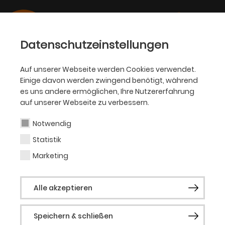
Datenschutzeinstellungen
Auf unserer Webseite werden Cookies verwendet.
Einige davon werden zwingend benötigt, während
SCHAUSPIEL
es uns andere ermöglichen, Ihre Nutzererfahrung
auf unserer Webseite zu verbessern.
Hildegard Altmeyer
Notwendig
Statistik
Bühnen- und Kostümbildnerin
Marketing
Hildegard Altmeyer, geboren in Düsseldorf,
Alle akzeptieren
machte dort eine Ausbildung zur
Damenschneiderin. 1988 ging sie nach
Speichern & schließen
Graz und studierte Bühnen- und