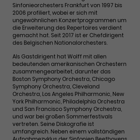
Benutzer*in wiedererkannt werden,
Marketing
Sinfonieorchesters Frankfurt von 1997 bis
und es wird Zugang zu
Laufzeit
2 Jahre
2006 profiliert, wobei er sich mit
Diese Gruppe beinhaltet alle Scripte, die es uns
geschützten Bereichen gewährt.
ungewöhnlichen Konzertprogrammen um
ermöglichen die Leistung unserer
Dieses Cookie wird von Google
Werbekampagnen zu analysieren und
die Erweiterung des Repertoires verdient
Conversions zu messen. Außerdem helfen sie
Analytics installiert. Das Cookie
gemacht hat. Seit 2017 ist er Chefdirigent
uns dabei Werbeanzeigen und Inhalte besser auf
wird verwendet, um
die Interessen unserer Nutzer abzustimmen.
des Belgischen Nationalorchesters.
Name
cookie_optin
Besucher*innen-, Sitzungs- und
Cookie-Informationen
Name
Kampagnendaten zu berechnen
_gcl_au
Als Gastdirigent hat Wolff mit allen
Anbieter
TYPO3
Zweck
und die Nutzung der Website für
bedeutenden amerikanischen Orchestern
Anbieter
Google Ads
den Analysebericht der Website zu
zusammengearbeitet, darunter das
Laufzeit
1 Monat
verfolgen. Die Cookies speichern
Boston Symphony Orchestra, Chicago
Laufzeit
3 Monate
Informationen anonym und weisen
Enthält die gewählten Tracking-
Symphony Orchestra, Cleveland
eine zufallsgenerierte Nummer zu,
Zweck
Optin-Einstellungen.
Wird von Google verwendet, um
Orchestra, Los Angeles Philharmonic, New
um Besuche zu erkennen.
die Effizienz von Werbeanzeigen zu
York Philharmonic, Philadelphia Orchestra
messen und Conversions zu
und San Francisco Symphony Orchestra,
Zweck
speichern. Dieses Cookie hilft dabei
und war bei großen Sommerfestivals
nachzuvollziehen, ob Nutzer über
vertreten. Seine Diskografie ist
Name
_gid
Google-Anzeigen auf unsere
umfangreich. Neben einem vollständigen
Website gelangt sind.
Anbieter
Google Analytics
Aufnahmezyklus der Sinfonien Beethovens