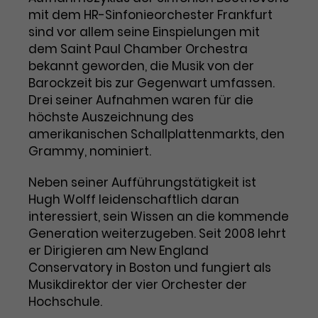
mit dem HR-Sinfonieorchester Frankfurt
Laufzeit
1 Tag
sind vor allem seine Einspielungen mit
dem Saint Paul Chamber Orchestra
Name
Dieses Cookie wird von Google
_gcl_aw
bekannt geworden, die Musik von der
Analytics installiert. Das Cookie
Barockzeit bis zur Gegenwart umfassen.
Anbieter
Google Ads
wird verwendet, um Informationen
Drei seiner Aufnahmen waren für die
darüber zu speichern, wie
höchste Auszeichnung des
Laufzeit
3 Monate
Besucher*innen eine Website
amerikanischen Schallplattenmarkts, den
nutzen, und hilft bei der Erstellung
Dieses Cookie speichert
Zweck
eines Analyseberichts über die
Grammy, nominiert.
Informationen zu Werbeklicks und
Performance der Website. Die
Zweck
dient der Zuordnung von
erhobenen Daten umfassen in
Neben seiner Aufführungstätigkeit ist
Conversions zu Google Ads-
anonymisierter Form die Anzahl
Hugh Wolff leidenschaftlich daran
Kampagnen.
der Besuche, die Quelle, aus der sie
interessiert, sein Wissen an die kommende
stammen, und die besuchten
Generation weiterzugeben. Seit 2008 lehrt
Seiten.
er Dirigieren am New England
Conservatory in Boston und fungiert als
Name
_gcl_dc
Musikdirektor der vier Orchester der
Hochschule.
Anbieter
Google / DoubleClick
Name
_gat_UA-63561367-1