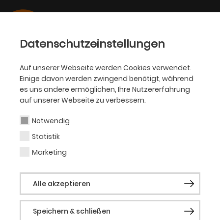
Datenschutzeinstellungen
Auf unserer Webseite werden Cookies verwendet.
Einige davon werden zwingend benötigt, während
OPER
es uns andere ermöglichen, Ihre Nutzererfahrung
auf unserer Webseite zu verbessern.
Hye Jung Lee
Notwendig
Statistik
Sopranistin (Gast)
Marketing
Die koreanische Sopranistin Hye Jung Lee
Alle akzeptieren
debütierte in der Spielzeit 2012/13 an der
Florida Grand Opera als Papagena (
Die
Speichern & schließen
Zauberflöte
) und als Lisa (
La Sonnambula
).