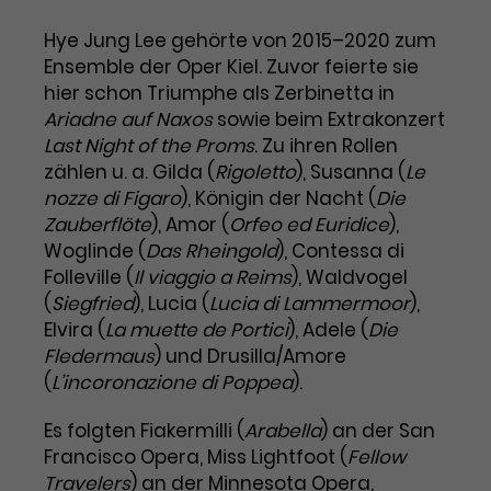
Benutzer*in wiedererkannt werden,
Marketing
und es wird Zugang zu
Hye Jung Lee gehörte von 2015–2020 zum
Laufzeit
2 Jahre
Diese Gruppe beinhaltet alle Scripte, die es uns
geschützten Bereichen gewährt.
Ensemble der Oper Kiel. Zuvor feierte sie
ermöglichen die Leistung unserer
Dieses Cookie wird von Google
Werbekampagnen zu analysieren und
hier schon Triumphe als Zerbinetta in
Conversions zu messen. Außerdem helfen sie
Analytics installiert. Das Cookie
Ariadne auf Naxos
sowie beim Extrakonzert
uns dabei Werbeanzeigen und Inhalte besser auf
wird verwendet, um
die Interessen unserer Nutzer abzustimmen.
Last Night of the Proms
. Zu ihren Rollen
Name
cookie_optin
Besucher*innen-, Sitzungs- und
zählen u. a. Gilda (
Rigoletto
), Susanna (
Le
Cookie-Informationen
Name
Kampagnendaten zu berechnen
_gcl_au
nozze di Figaro
), Königin der Nacht (
Die
Anbieter
TYPO3
Zweck
und die Nutzung der Website für
Zauberflöte
), Amor (
Orfeo ed Euridice
),
Anbieter
Google Ads
den Analysebericht der Website zu
Woglinde (
Das Rheingold
), Contessa di
Laufzeit
1 Monat
verfolgen. Die Cookies speichern
Folleville (
Il viaggio a Reims
), Waldvogel
Laufzeit
3 Monate
Informationen anonym und weisen
Enthält die gewählten Tracking-
(
Siegfried
), Lucia (
Lucia di Lammermoor
),
eine zufallsgenerierte Nummer zu,
Zweck
Optin-Einstellungen.
Wird von Google verwendet, um
Elvira (
La muette de Portici
), Adele (
Die
um Besuche zu erkennen.
die Effizienz von Werbeanzeigen zu
Fledermaus
) und Drusilla/Amore
messen und Conversions zu
(
L’incoronazione di Poppea
).
Zweck
speichern. Dieses Cookie hilft dabei
nachzuvollziehen, ob Nutzer über
Es folgten Fiakermilli (
Arabella
) an der San
Name
_gid
Google-Anzeigen auf unsere
Francisco Opera, Miss Lightfoot (
Fellow
Website gelangt sind.
Travelers
Anbieter
) an der Minnesota Opera,
Google Analytics