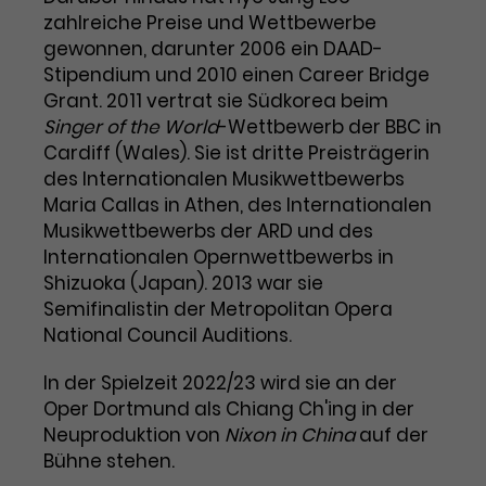
zahlreiche Preise und Wettbewerbe
Laufzeit
3 Monate
Anbieter
Google Analytics
gewonnen, darunter 2006 ein DAAD-
Stipendium und 2010 einen Career Bridge
Dieses Cookie wird verwendet, um
Laufzeit
1 Minute
Grant. 2011 vertrat sie Südkorea beim
Nutzerinteraktionen mit
Singer of the World
Zweck
Werbeanzeigen zu messen und
-Wettbewerb der BBC in
Das ist ein von Google Analytics
Remarketing-Funktionen
Cardiff (Wales). Sie ist dritte Preisträgerin
gesetztes Cookie. Bestimmte
bereitzustellen.
Daten werden nur maximal einmal
des Internationalen Musikwettbewerbs
pro Minute an Google Analytics
Maria Callas in Athen, des Internationalen
Zweck
gesendet. Solange es gesetzt ist,
Musikwettbewerbs der ARD und des
werden bestimmte
Internationalen Opernwettbewerbs in
Datenübertragungen
Name
IDE
Shizuoka (Japan). 2013 war sie
unterbunden.
Semifinalistin der Metropolitan Opera
Anbieter
Google / DoubleClick
National Council Auditions.
Laufzeit
1 Jahr
In der Spielzeit 2022/23 wird sie an der
Oper Dortmund als Chiang Ch'ing in der
Dieses Cookie dient der Anzeige
Neuproduktion von
Nixon in China
auf der
personalisierter Werbung und
Bühne stehen.
Zweck
misst die Wirksamkeit von