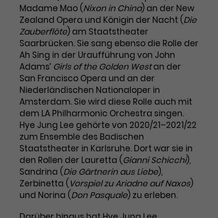
Madame Mao (
Nixon in China
) an der New
Laufzeit
1 Tag
Zealand Opera und Königin der Nacht (
Die
Zauberflöte
) am Staatstheater
Name
Dieses Cookie wird von Google
_gcl_aw
Saarbrücken. Sie sang ebenso die Rolle der
Analytics installiert. Das Cookie
Ah Sing in der Uraufführung von John
Anbieter
Google Ads
wird verwendet, um Informationen
Adams’
Girls of the Golden West
an der
darüber zu speichern, wie
San Francisco Opera und an der
Laufzeit
3 Monate
Besucher*innen eine Website
Niederländischen Nationaloper in
nutzen, und hilft bei der Erstellung
Dieses Cookie speichert
Amsterdam. Sie wird diese Rolle auch mit
Zweck
eines Analyseberichts über die
Informationen zu Werbeklicks und
dem LA Philharmonic Orchestra singen.
Performance der Website. Die
Zweck
dient der Zuordnung von
erhobenen Daten umfassen in
Hye Jung Lee gehörte von 2020/21–2021/22
Conversions zu Google Ads-
anonymisierter Form die Anzahl
zum Ensemble des Badischen
Kampagnen.
der Besuche, die Quelle, aus der sie
Staatstheater in Karlsruhe. Dort war sie in
stammen, und die besuchten
den Rollen der Lauretta (
Gianni Schicchi
),
Seiten.
Sandrina (
Die Gärtnerin aus Liebe
),
Zerbinetta (
Vorspiel zu Ariadne auf Naxos
)
Name
_gcl_dc
und Norina (
Don Pasquale
) zu erleben.
Anbieter
Google / DoubleClick
Name
_gat_UA-63561367-1
Darüber hinaus hat Hye Jung Lee