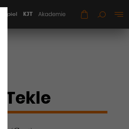
KJT
Akademie
uspiel
 Tekle