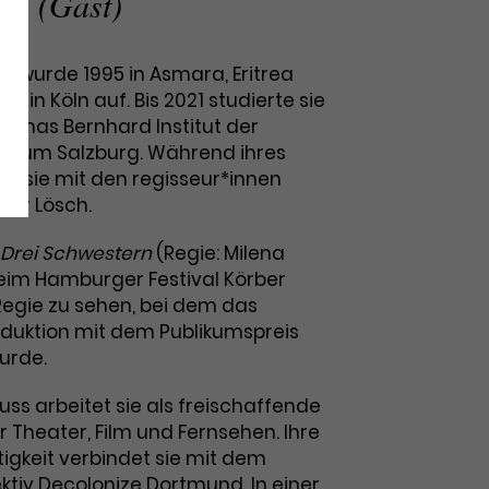
rin (Gast)
hr) wurde 1995 in Asmara, Eritrea
 in Köln auf. Bis 2021 studierte sie
omas Bernhard Institut der
rteum Salzburg. Während ihres
te sie mit den regisseur*innen
lker Lösch.
Drei Schwestern
(Regie: Milena
eim Hamburger Festival Körber
Regie zu sehen, bei dem das
duktion mit dem Publikumspreis
urde.
uss arbeitet sie als freischaffende
r Theater, Film und Fernsehen. Ihre
igkeit verbindet sie mit dem
ktiv Decolonize Dortmund. In einer