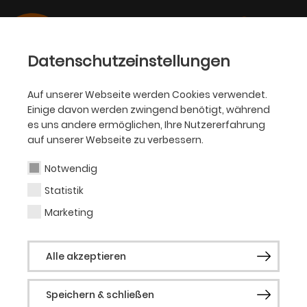
Datenschutzeinstellungen
Auf unserer Webseite werden Cookies verwendet.
Einige davon werden zwingend benötigt, während
PHILHARMONIKER
es uns andere ermöglichen, Ihre Nutzererfahrung
auf unserer Webseite zu verbessern.
Itamar Doari
Notwendig
Statistik
Percussion (Gast)
Marketing
Der israelische Percussionspieler
Itamar
Alle akzeptieren
Doari (*1985) stammt aus Galiläa, wo er
schon im Kindesalter verschiedene
Speichern & schließen
Traditionen nahöstlicher Musik und ihre