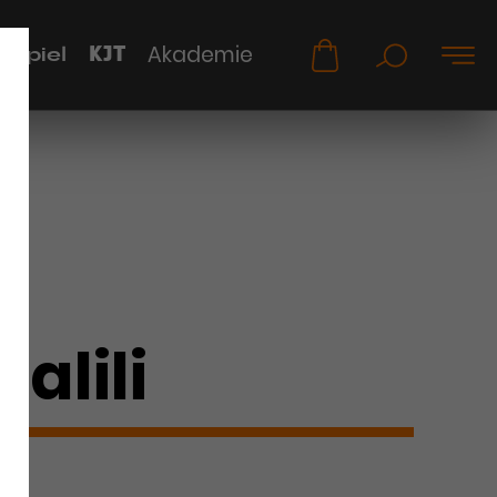
KJT
Akademie
uspiel
Galili