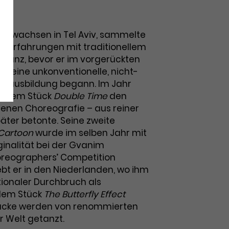
gewachsen in Tel Aviv, sammelte
chst Erfahrungen mit traditionellem
kstanz, bevor er im vorgerückten
en eine unkonventionelle, nicht-
zausbildung begann. Im Jahr
it dem Stück
Double Time
den
genen Choreografie – aus reiner
päter betonte. Seine zweite
 Cartoon
wurde im selben Jahr mit
ginalität bei der Gvanim
oreographers’ Competition
lebt er in den Niederlanden, wo ihm
tionaler Durchbruch als
dem Stück
The Butterfly Effect
Stücke werden von renommierten
r Welt getanzt.