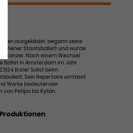
)
in Wien ausgebildet, begann seine
im Wiener Staatsballett und wurde
 Solotänzer. Nach einem Wechsel
e Ballet in Amsterdam im Jahr
023|24 Erster Solist beim
sballett. Sein Repertoire umfasst
 und Werke bedeutender
von Petipa bis Kylián.
Produktionen
e Ballettgala