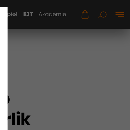
KJT
Akademie
uspiel
b
rlik