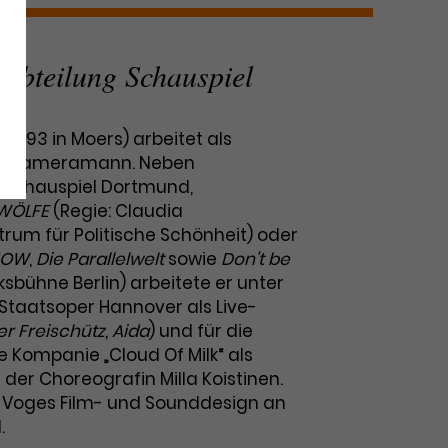
abteilung Schauspiel
*1993 in Moers) arbeitet als
nd Kameramann. Neben
 Schauspiel Dortmund,
 WÖLFE
(Regie: Claudia
rum für Politische Schönheit) oder
HOW
,
Die Parallelwelt
sowie
Don't be
ksbühne Berlin) arbeitete er unter
taatsoper Hannover als Live-
er Freischütz
,
Aida
) und für die
 Kompanie „Cloud Of Milk“ als
 der Choreografin Milla Koistinen.
rt Voges Film- und Sounddesign an
.