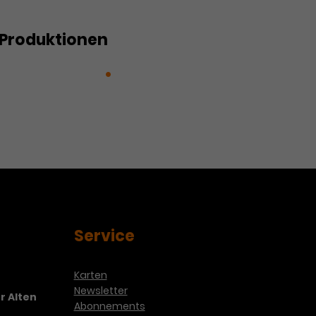
Produktionen
riss einer Reise
Transfigured
te Nacht
Service
Karten
Newsletter
r Alten
Abonnements