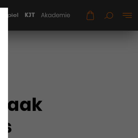
KJT
Akademie
uspiel
Isaak
es