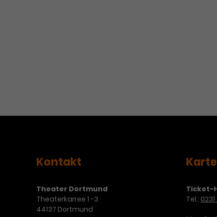
Kontakt
Kart
Theater Dortmund
Ticket-H
Theaterkarree 1 -3
Tel.:
0231 
44137 Dortmund