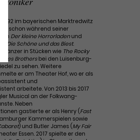
rmoniker
 1992 im bayerischen Marktredwitz
lte schon während seiner
r in
Der kleine Horrorladen
und
eys
Die Schöne und das Biest
.
s Tänzer in Stücken wie
The Rocky
Blues Brothers
bei den Luisenburg-
iedel zu sehen. Weitere
elte er am Theater Hof, wo er als
eassistent und
tent arbeitete. Von 2013 bis 2017
gler Musical an der Folkwang-
ünste. Neben
ionen gastierte er als Henry (
Fast
Hamburger Kammerspielen sowie
abaret
) und Butler James (
My Fair
heater Essen. 2017 spielte er den