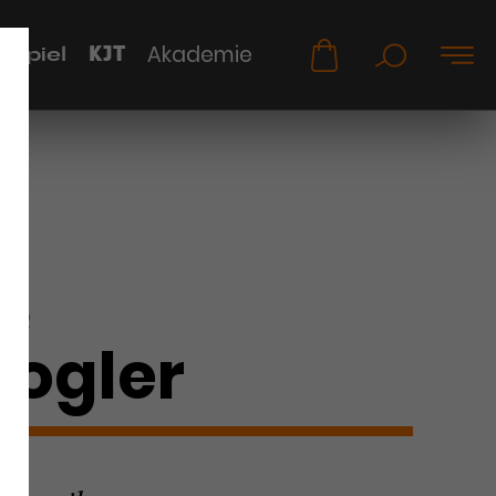
KJT
Akademie
uspiel
KER
Rogler