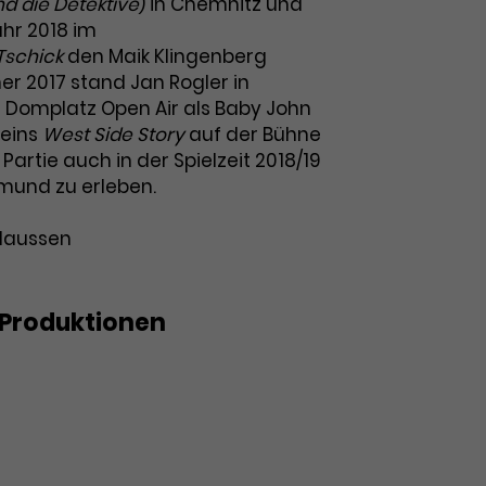
nd die Detektive
) in Chemnitz und
hr 2018 im
Tschick
den Maik Klingenberg
er 2017 stand Jan Rogler in
Domplatz Open Air als Baby John
teins
West Side Story
auf der Bühne
Partie auch in der Spielzeit 2018/19
mund zu erleben.
Claussen
Produktionen
rt - Peter Pan