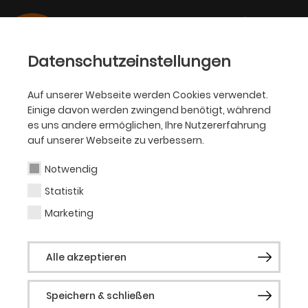
Datenschutzeinstellungen
Auf unserer Webseite werden Cookies verwendet.
Einige davon werden zwingend benötigt, während
BALLETT
es uns andere ermöglichen, Ihre Nutzererfahrung
auf unserer Webseite zu verbessern.
Jana Nenadović
Notwendig
Statistik
Tänzerin
Marketing
1997 in Belgrad (Serbien) geboren. Ihre
Alle akzeptieren
Tanzausbildung erhielt sie an der
staatlichen Ballettschule „Lujo Davico“ in
Speichern & schließen
Belgrad sowie an der Académie de danse