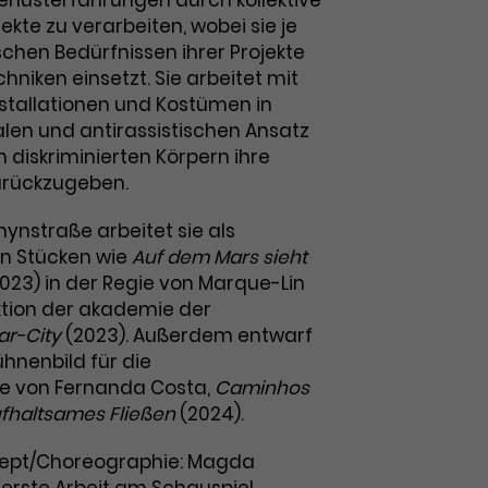
erlusterfahrungen durch kollektive
ekte zu verarbeiten, wobei sie je
chen Bedürfnissen ihrer Projekte
niken einsetzt. Sie arbeitet mit
stallationen und Kostümen in
alen und antirassistischen Ansatz
 diskriminierten Körpern ihre
urückzugeben.
ynstraße arbeitet sie als
in Stücken wie
Auf dem Mars sieht
023) in der Regie von Marque-Lin
ktion der akademie der
ar-City
(2023). Außerdem entwarf
hnenbild für die
 von Fernanda Costa,
Caminhos
fhaltsames Fließen
(2024).
ept/Choreographie: Magda