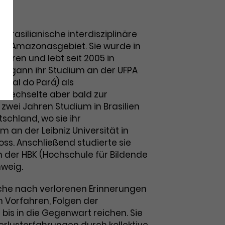
e brasilianische interdisziplinäre
em Amazonasgebiet. Sie wurde in
boren und lebt seit 2005 in
 begann ihr Studium an der UFPA
eral do Pará) als
, wechselte aber bald zur
 zwei Jahren Studium in Brasilien
schland, wo sie ihr
m an der Leibniz Universität in
ss. Anschließend studierte sie
n der HBK (Hochschule für Bildende
weig.
Suche nach verlorenen Erinnerungen
 Vorfahren, Folgen der
ie bis in die Gegenwart reichen. Sie