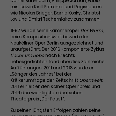
Daniel Barenboim, Philippe Jordan, Fabio
Benutzer*in wiedererkannt werden,
Marketing
Luisi sowie Kirill Petrenko und Regisseuren
und es wird Zugang zu
Laufzeit
2 Jahre
wie Nicolas Brieger, Barrie Kosky, Christof
Diese Gruppe beinhaltet alle Scripte, die es uns
geschützten Bereichen gewährt.
ermöglichen die Leistung unserer
Loy und Dmitri Tscherniakov zusammen.
Dieses Cookie wird von Google
Werbekampagnen zu analysieren und
Conversions zu messen. Außerdem helfen sie
Analytics installiert. Das Cookie
uns dabei Werbeanzeigen und Inhalte besser auf
1997 wurde seine Kammeroper
Der Wurm
,
wird verwendet, um
die Interessen unserer Nutzer abzustimmen.
beim Kompositionswettbewerb der
Name
cookie_optin
Besucher*innen-, Sitzungs- und
Neuköllner Oper Berlin ausgezeichnet und
Cookie-Informationen
Name
Kampagnendaten zu berechnen
_gcl_au
uraufgeführt. Der 2016 komponierte Zyklus
Anbieter
TYPO3
Zweck
und die Nutzung der Website für
Anbieter
Google Ads
Lieder um Liebe
den Analysebericht der Website zu
nach Brechts
Laufzeit
1 Monat
verfolgen. Die Cookies speichern
Liebesgedichten fand überdies zahlreiche
Laufzeit
3 Monate
Informationen anonym und weisen
Aufführungen. 2011 und 2018 wurde er
Enthält die gewählten Tracking-
eine zufallsgenerierte Nummer zu,
„Sänger des Jahres“ bei der
Zweck
Optin-Einstellungen.
Wird von Google verwendet, um
um Besuche zu erkennen.
Kritikerumfrage der Zeitschrift
Opernwelt
.
die Effizienz von Werbeanzeigen zu
2011 erhielt er den Kölner Opernpreis und
messen und Conversions zu
2019 den wichtigsten deutschen
Zweck
speichern. Dieses Cookie hilft dabei
Theaterpreis „Der Faust“.
nachzuvollziehen, ob Nutzer über
Name
_gid
Google-Anzeigen auf unsere
Zu seinen jüngsten Erfolgen zählen seine
Website gelangt sind.
Anbieter
Google Analytics