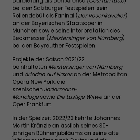
Darbietung als Don Alfonso (
Così fan tutte
)
bei den Salzburger Festspielen, sein
Laufzeit
1 Tag
Rollendebüt als Faninal (
Der Rosenkavalier
)
an der Bayerischen Staatsoper in
Name
Dieses Cookie wird von Google
_gcl_aw
München sowie seine Interpretation des
Analytics installiert. Das Cookie
Beckmesser (
Anbieter
Google Ads
Meistersinger von Nürnberg
)
wird verwendet, um Informationen
darüber zu speichern, wie
bei den Bayreuther Festspielen.
Laufzeit
3 Monate
Besucher*innen eine Website
nutzen, und hilft bei der Erstellung
Projekte der Saison 2021/22
Dieses Cookie speichert
Zweck
eines Analyseberichts über die
beinhalteten
Meistersinger von Nürnberg
Informationen zu Werbeklicks und
Performance der Website. Die
und
Ariadne auf Naxos
an der Metropolitan
Zweck
dient der Zuordnung von
erhobenen Daten umfassen in
Opera New York, die
Conversions zu Google Ads-
anonymisierter Form die Anzahl
szenischen
Jedermann-
Kampagnen.
der Besuche, die Quelle, aus der sie
Monologe
sowie
Die Lustige Witwe
an der
stammen, und die besuchten
Oper Frankfurt.
Seiten.
In der Spielzeit 2022/23 kehrte Johannes
Name
_gcl_dc
Martin Kränzle anlässlich seines 35-
jährigen Bühnenjubiläums an seine alte
Anbieter
Google / DoubleClick
Name
_gat_UA-63561367-1