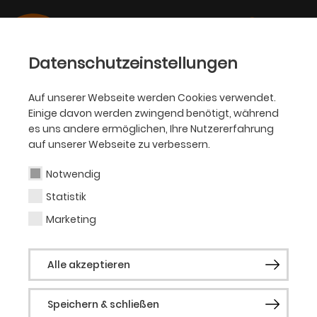
Datenschutzeinstellungen
Auf unserer Webseite werden Cookies verwendet.
Einige davon werden zwingend benötigt, während
OPER
es uns andere ermöglichen, Ihre Nutzererfahrung
auf unserer Webseite zu verbessern.
Johannes Martin
Kränzle
Notwendig
Statistik
Marketing
Gast
Alle akzeptieren
Der in Augsburg geborene Johannes
Martin Kränzle studierte zunächst Violine
Speichern & schließen
und Musiktheaterregie, danach Gesang