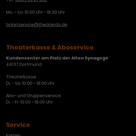
Laufzeit
3 Monate
Anbieter
Google Analytics
Mo. - Sa. 10:00 Uhr - 18:30 Uhr
Dieses Cookie wird verwendet, um
Laufzeit
1 Minute
ticketservice@theaterdo.de
Nutzerinteraktionen mit
Zweck
Werbeanzeigen zu messen und
Das ist ein von Google Analytics
Remarketing-Funktionen
gesetztes Cookie. Bestimmte
Theaterkasse & Aboservice
bereitzustellen.
Daten werden nur maximal einmal
pro Minute an Google Analytics
Kundencenter am Platz der Alten Synagoge
Zweck
gesendet. Solange es gesetzt ist,
44137 Dortmund
werden bestimmte
Datenübertragungen
Theaterkasse:
Name
IDE
unterbunden.
Di. - Sa. 10:00 - 18:00 Uhr
Anbieter
Google / DoubleClick
Abo- und Gruppenservice:
Di. - Fr. 10:00 - 16:00 Uhr
Laufzeit
1 Jahr
Dieses Cookie dient der Anzeige
personalisierter Werbung und
Service
Zweck
misst die Wirksamkeit von
Karten