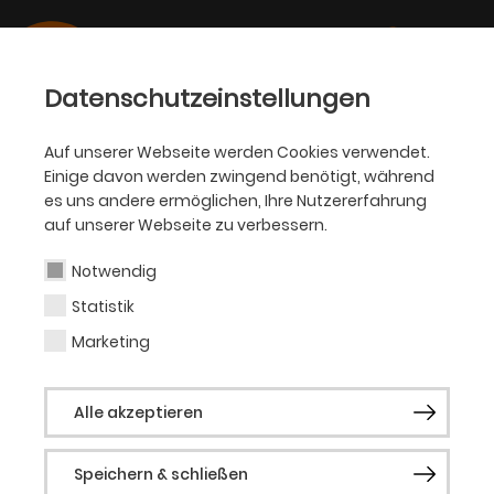
Datenschutzeinstellungen
Auf unserer Webseite werden Cookies verwendet.
Einige davon werden zwingend benötigt, während
BALLETT
es uns andere ermöglichen, Ihre Nutzererfahrung
auf unserer Webseite zu verbessern.
Joke Visser
Notwendig
Statistik
Kostümbild
Marketing
Nach zehn Jahren als freiberufliche
Alle akzeptieren
Designerin für Institutionen wie Het
Nationale Ballett Amsterdam, das
Speichern & schließen
Nederlands Dans Theater (1, 2 und 3) und