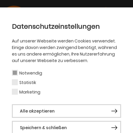
Datenschutzeinstellungen
Auf unserer Webseite werden Cookies verwendet.
Einige davon werden zwingend benötigt, während
BALLETT
es uns andere ermöglichen, Ihre Nutzererfahrung
auf unserer Webseite zu verbessern.
Juan Bastian Valdez
Notwendig
Statistik
Tänzer
Marketing
Geboren in Kolumbien. Von 2010 bis 2017 an
Alle akzeptieren
der Incolballet – Institutio Colombiano de
Ballet Clásico in Cali/Kolumbien.
Speichern & schließen
Ausbildung an der Kansas School of