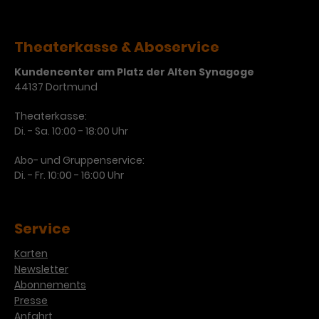
Laufzeit
3 Monate
Anbieter
Google Analytics
Theaterkasse & Aboservice
Dieses Cookie wird verwendet, um
Laufzeit
1 Minute
Nutzerinteraktionen mit
Kundencenter am Platz der Alten Synagoge
Zweck
Werbeanzeigen zu messen und
Das ist ein von Google Analytics
44137 Dortmund
Remarketing-Funktionen
gesetztes Cookie. Bestimmte
bereitzustellen.
Daten werden nur maximal einmal
Theaterkasse:
pro Minute an Google Analytics
Di. - Sa. 10:00 - 18:00 Uhr
Zweck
gesendet. Solange es gesetzt ist,
Abo- und Gruppenservice:
werden bestimmte
Di. - Fr. 10:00 - 16:00 Uhr
Datenübertragungen
Name
IDE
unterbunden.
Anbieter
Google / DoubleClick
Service
Laufzeit
1 Jahr
Karten
Newsletter
Dieses Cookie dient der Anzeige
Abonnements
personalisierter Werbung und
Presse
Zweck
misst die Wirksamkeit von
Anfahrt