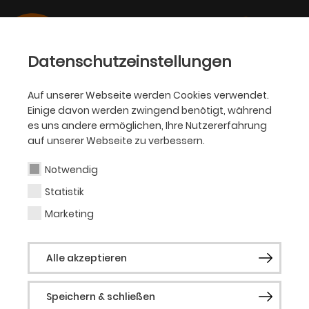
Datenschutzeinstellungen
Auf unserer Webseite werden Cookies verwendet.
Einige davon werden zwingend benötigt, während
PHILHARMONIKER
es uns andere ermöglichen, Ihre Nutzererfahrung
auf unserer Webseite zu verbessern.
Judith Großbach
Notwendig
Statistik
1. Violine
Marketing
Judith Großbach wurde 1977 in Meerbusch
Alle akzeptieren
geboren. Seit ihrem achten Lebensjahr
spielt sie Geige, Klavierunterricht erhielt
Speichern & schließen
sie einige Jahre später. Mit beiden