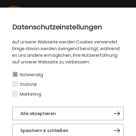
Datenschutzeinstellungen
Auf unserer Webseite werden Cookies verwendet.
Einige davon werden zwingend benötigt, während
BALLETT
es uns andere ermöglichen, Ihre Nutzererfahrung
auf unserer Webseite zu verbessern.
Julian MacKay
Notwendig
Statistik
Tänzer (Gast)
Marketing
Geboren in Livingston (Montana, USA).
Alle akzeptieren
Ausbildung beim American Ballet Theatre
(New York), an der Royal Ballet School
Speichern & schließen
(London), der Academy Princess Grace