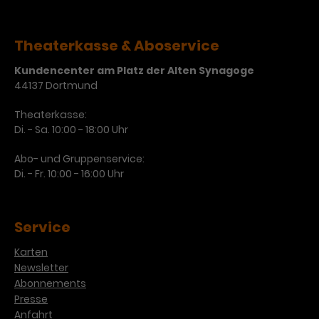
Laufzeit
3 Monate
Anbieter
Google Analytics
Theaterkasse & Aboservice
Dieses Cookie wird verwendet, um
Laufzeit
1 Minute
Nutzerinteraktionen mit
Kundencenter am Platz der Alten Synagoge
Zweck
Werbeanzeigen zu messen und
Das ist ein von Google Analytics
44137 Dortmund
Remarketing-Funktionen
gesetztes Cookie. Bestimmte
bereitzustellen.
Theaterkasse:
Daten werden nur maximal einmal
Di. - Sa. 10:00 - 18:00 Uhr
pro Minute an Google Analytics
Zweck
gesendet. Solange es gesetzt ist,
Abo- und Gruppenservice:
werden bestimmte
Di. - Fr. 10:00 - 16:00 Uhr
Datenübertragungen
Name
IDE
unterbunden.
Anbieter
Google / DoubleClick
Service
Laufzeit
1 Jahr
Karten
Newsletter
Dieses Cookie dient der Anzeige
Abonnements
personalisierter Werbung und
Presse
Zweck
misst die Wirksamkeit von
Anfahrt