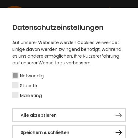
Datenschutzeinstellungen
Auf unserer Webseite werden Cookies verwendet.
Einige davon werden zwingend benötigt, während
PHILHARMONIKER
es uns andere ermöglichen, Ihre Nutzererfahrung
auf unserer Webseite zu verbessern.
Julius Rülke
Notwendig
Statistik
Julius Rülke, geboren 1995 in Berlin, begann
klassisch mit Klavierunterricht und war
Marketing
unter anderem Mitglied im neu
gegründeten Landesjugendensemble für
Alle akzeptieren
Neue Musik Berlin. Von 2015 bis 2019
studierte er im Studiengang Sound an der
Filmuniversität Babelsberg KONRAD WOLF.
Speichern & schließen