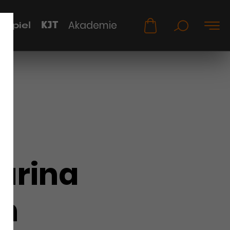
KJT
Akademie
uspiel
arina
n