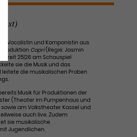
Gast)
ist Vocalistin und Komponistin aus
e Produktion
Capri
(Regie: Jasmin
pielzeit 25|26 am Schauspiel
kelte sie die Musik und das
leitete die musikalischen Proben
ngs.
ereits Musik für Produktionen der
nster (Theater im Pumpenhaus und
 sowie am Volkstheater Kassel und
teilweise auch live. Zudem
tet sie musikalische
mit Jugendlichen.