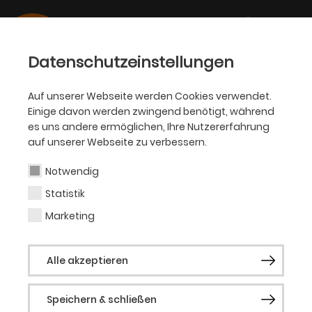
Datenschutzeinstellungen
Auf unserer Webseite werden Cookies verwendet.
Einige davon werden zwingend benötigt, während
PHILHARMONIKER
es uns andere ermöglichen, Ihre Nutzererfahrung
auf unserer Webseite zu verbessern.
Kathrin Averdung
Notwendig
Statistik
2. Violine
Marketing
Kathrin Averdung, 1969 in Bonn geboren,
Alle akzeptieren
war zunächst Jungstudentin bei Prof.
Saschko Gawriloff. Sie studierte nach
Speichern & schließen
ihrem Abitur an der HdK Berlin bei Prof. Koji