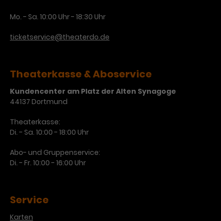
Laufzeit
3 Monate
Anbieter
Google Analytics
Mo. - Sa. 10:00 Uhr - 18:30 Uhr
Dieses Cookie wird verwendet, um
Laufzeit
1 Minute
ticketservice@theaterdo.de
Nutzerinteraktionen mit
Zweck
Werbeanzeigen zu messen und
Das ist ein von Google Analytics
Remarketing-Funktionen
gesetztes Cookie. Bestimmte
Theaterkasse & Aboservice
bereitzustellen.
Daten werden nur maximal einmal
pro Minute an Google Analytics
Kundencenter am Platz der Alten Synagoge
Zweck
gesendet. Solange es gesetzt ist,
44137 Dortmund
werden bestimmte
Theaterkasse:
Datenübertragungen
Name
IDE
Di. - Sa. 10:00 - 18:00 Uhr
unterbunden.
Anbieter
Google / DoubleClick
Abo- und Gruppenservice:
Di. - Fr. 10:00 - 16:00 Uhr
Laufzeit
1 Jahr
Dieses Cookie dient der Anzeige
Service
personalisierter Werbung und
Zweck
misst die Wirksamkeit von
Karten