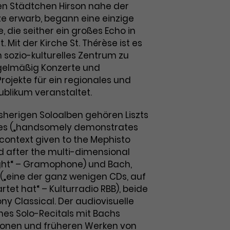
n Städtchen Hirson nahe der
e erwarb, begann eine einzige
, die seither ein großes Echo in
 Mit der Kirche St. Thérèse ist es
 sozio-kulturelles Zentrum zu
gelmäßig Konzerte und
Projekte für ein regionales und
ublikum veranstaltet.
sherigen Soloalben gehören Liszts
es („handsomely demonstrates
h context given to the Mephisto
 after the multi-dimensional
ght“ – Gramophone) und Bach,
 („eine der ganz wenigen CDs, auf
rtet hat“ – Kulturradio RBB), beide
ny Classical. Der audiovisuelle
ines Solo-Recitals mit Bachs
ionen und früheren Werken von