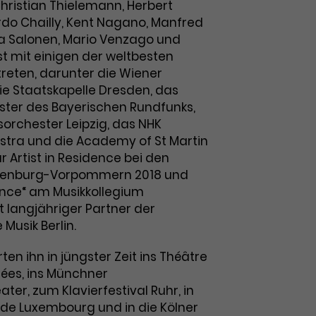
ristian Thielemann, Herbert
rdo Chailly, Kent Nagano, Manfred
a Salonen, Mario Venzago und
 ist mit einigen der weltbesten
reten, darunter die Wiener
ie Staatskapelle Dresden, das
ter des Bayerischen Rundfunks,
rchester Leipzig, das NHK
tra und die Academy of St Martin
war Artist in Residence bei den
klenburg-Vorpommern 2018 und
ance“ am Musikkollegium
t langjähriger Partner der
 Musik Berlin.
ten ihn in jüngster Zeit ins Théâtre
ées, ins Münchner
ter, zum Klavierfestival Ruhr, in
 de Luxembourg und in die Kölner