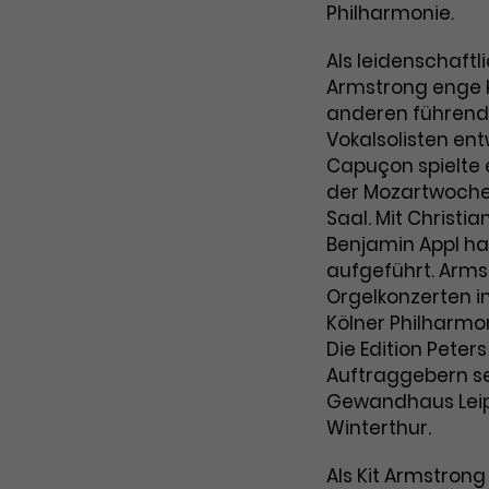
Philharmonie.
Als leidenschaft
Armstrong enge k
anderen führend
Vokalsolisten en
Capuçon spielte e
der Mozartwoche 
Saal. Mit Christi
Benjamin Appl hat
aufgeführt. Arms
Orgelkonzerten in
Kölner Philharmo
Die Edition Peter
Auftraggebern s
Gewandhaus Leip
Winterthur.
Als Kit Armstrong