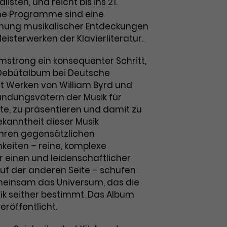
listen, und reicht bis ins 21.
ine Programme sind eine
chung musikalischer Entdeckungen
isterwerken der Klavierliteratur.
Armstrong ein konsequenter Schritt,
 Debütalbum bei Deutsche
Werken von William Byrd und
ründungsvätern der Musik für
e, zu präsentieren und damit zu
ekanntheit dieser Musik
 ihren gegensätzlichen
keiten – reine, komplexe
r einen und leidenschaftlicher
uf der anderen Seite – schufen
meinsam das Universum, das die
k seither bestimmt. Das Album
veröffentlicht.