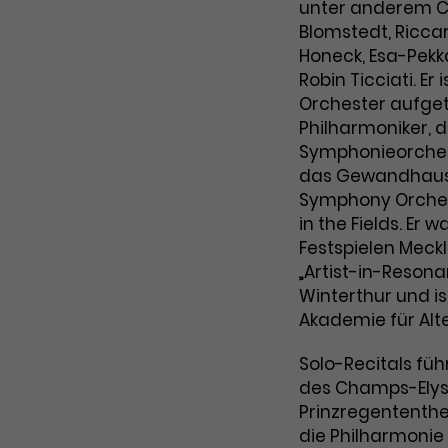
Zweck
unter anderem Ch
Cookie. Bestimmte Daten werden nur
zu messen und Remarketing-Funktionen
Blomstedt, Ricca
maximal einmal pro Minute an Google
bereitzustellen.
Zweck
Honeck, Esa-Pekk
Analytics gesendet. Solange es gesetzt
Robin Ticciati. Er
ist, werden bestimmte
Datenübertragungen unterbunden.
Orchester aufget
Philharmoniker, d
Name
IDE
Symphonieorches
das Gewandhauso
Anbieter
Google / DoubleClick
Symphony Orches
Laufzeit
1 Jahr
in the Fields. Er 
Festspielen Mec
Dieses Cookie dient der Anzeige
„Artist-in-Reson
personalisierter Werbung und misst die
Winterthur und is
Zweck
Wirksamkeit von Werbekampagnen über
Akademie für Alte
verschiedene Websites hinweg.
Solo-Recitals führ
des Champs-Elys
Prinzregententhea
die Philharmonie