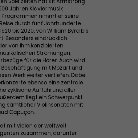
n Spielzeiten hat Kit Armstrong
 500 Jahren Klaviermusik
ünf Programmen nimmt er seine
 Reise durch fünf Jahrhunderte
1520 bis 2020, von William Byrd bis
rt. Besonders eindrücklich
 der von ihm konzipierten
musikalischen Strömungen,
rbezüge für die Hörer. Auch wird
e Beschäftigung mit Mozart und
ssen Werk weiter vertiefen. Dabei
erkonzerte ebenso eine zentrale
die zyklische Aufführung aller
Außerdem liegt ein Schwerpunkt
ng sämtlicher Violinsonaten mit
aud Capuçon.
t mit vielen der weltweit
rigenten zusammen, darunter