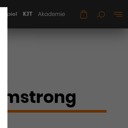
KJT
Akademie
uspiel
KER
Armstrong