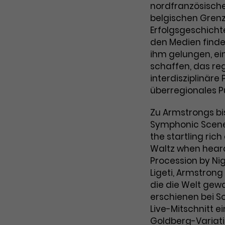
nordfranzösische
belgischen Grenz
Erfolgsgeschichte
den Medien findet.
ihm gelungen, ein
schaffen, das re
interdisziplinäre 
überregionales P
Zu Armstrongs bi
Symphonic Scen
the startling ric
Waltz when heard
Procession by Ni
Ligeti, Armstrong
die die Welt gewa
erschienen bei So
Live-Mitschnitt e
Goldberg-Variat