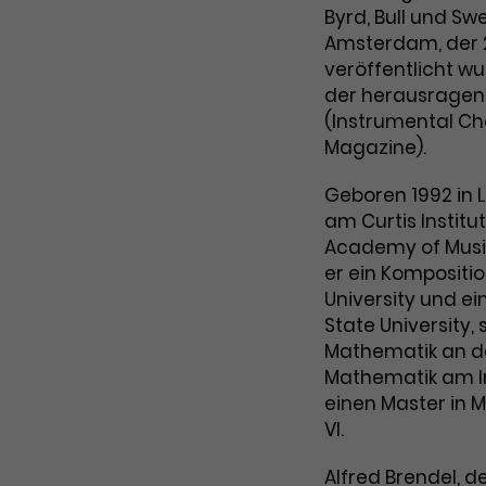
Byrd, Bull und S
Amsterdam, der 2
veröffentlicht wu
der herausragen
(Instrumental Ch
Magazine).
Geboren 1992 in 
am Curtis Institu
Academy of Music
er ein Komposit
University und ei
State University
Mathematik an de
Mathematik am Im
einen Master in M
VI.
Alfred Brendel, d