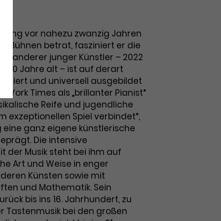
t)
trong vor nahezu zwanzig Jahren
en Bühnen betrat, fasziniert er die
ein anderer junger Künstler – 2022
g 30 Jahre alt – ist auf derart
ersiert und universell ausgebildet
w York Times als „brillanter Pianist“
sikalische Reife und jugendliche
m exzeptionellen Spiel verbindet“,
g eine ganz eigene künstlerische
eprägt. Die intensive
t der Musik steht bei ihm auf
che Art und Weise in enger
deren Künsten sowie mit
ften und Mathematik. Sein
urück bis ins 16. Jahrhundert, zu
r Tastenmusik bei den großen